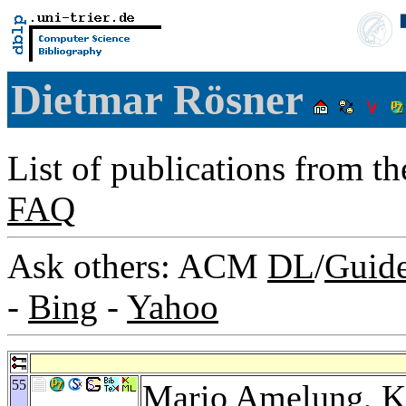
Dietmar Rösner
List of publications from t
FAQ
Ask others: ACM
DL
/
Guid
-
Bing
-
Yahoo
55
Mario Amelung
,
K