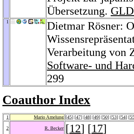
Übersetzung.
GLDV
1
Dietmar Rösner: Ob
Wissensrepräsenta
Verarbeitung von 
Software- und Har
299
Coauthor Index
1
Mario Amelung
[
45
] [
47
] [
48
] [
49
] [
50
] [
53
] [
54
] [
5
[
12
] [
17
]
2
R. Becker