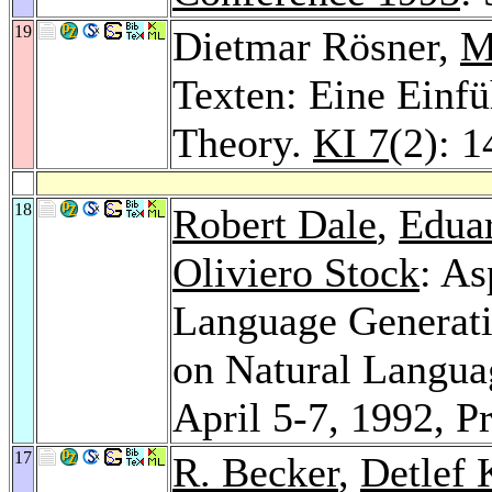
19
Dietmar Rösner,
M
Texten: Eine Einfü
Theory.
KI 7
(2): 
18
Robert Dale
,
Edua
Oliviero Stock
: As
Language Generati
on Natural Languag
April 5-7, 1992, 
17
R. Becker
,
Detlef 