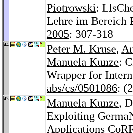
Piotrowski
: LlsCh
Lehre im Bereich
2005
: 307-318
44
Peter M. Kruse
,
An
Manuela Kunze
: 
Wrapper for Inter
abs/cs/0501086
: (
43
Manuela Kunze
, D
Exploiting GermaN
Applications
CoRR