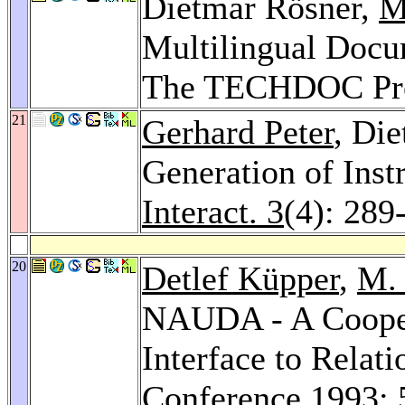
Dietmar Rösner,
M
Multilingual Docu
The TECHDOC Pro
21
Gerhard Peter
, Di
Generation of Inst
Interact. 3
(4): 289
20
Detlef Küpper
,
M. 
NAUDA - A Cooper
Interface to Relat
Conference 1993
: