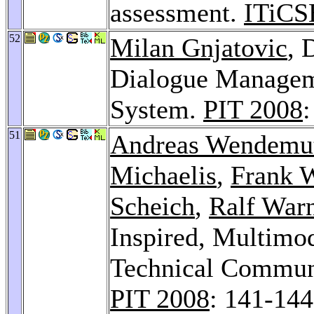
assessment.
ITiCS
52
Milan Gnjatovic
, 
Dialogue Managem
System.
PIT 2008
:
51
Andreas Wendemu
Michaelis
,
Frank 
Scheich
,
Ralf War
Inspired, Multimod
Technical Commun
PIT 2008
: 141-144