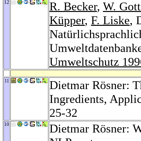
12
R. Becker
,
W. Got
Küpper
,
F. Liske
, 
Natürlichsprachli
Umweltdatenbank
Umweltschutz 199
11
Dietmar Rösner: 
Ingredients, Appli
25-32
10
Dietmar Rösner: W