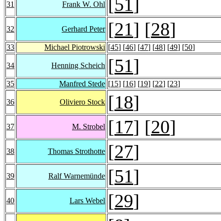
[
51
]
31
Frank W. Ohl
[
21
] [
28
]
32
Gerhard Peter
33
Michael Piotrowski
[
45
] [
46
] [
47
] [
48
] [
49
] [
50
]
[
51
]
34
Henning Scheich
35
Manfred Stede
[
15
] [
16
] [
19
] [
22
] [
23
]
[
18
]
36
Oliviero Stock
[
17
] [
20
]
37
M. Strobel
[
27
]
38
Thomas Strothotte
[
51
]
39
Ralf Warnemünde
[
29
]
40
Lars Webel