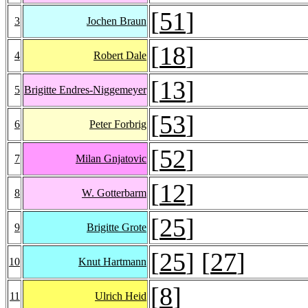
[
51
]
3
Jochen Braun
[
18
]
4
Robert Dale
[
13
]
5
Brigitte Endres-Niggemeyer
[
53
]
6
Peter Forbrig
[
52
]
7
Milan Gnjatovic
[
12
]
8
W. Gotterbarm
[
25
]
9
Brigitte Grote
[
25
] [
27
]
10
Knut Hartmann
[
8
]
11
Ulrich Heid