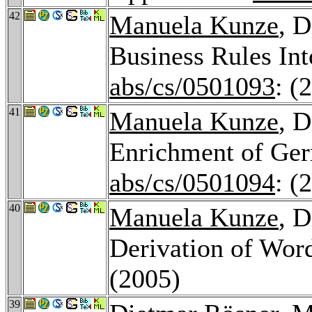
42
Manuela Kunze
, 
Business Rules In
abs/cs/0501093
: (
41
Manuela Kunze
, 
Enrichment of Ge
abs/cs/0501094
: (
40
Manuela Kunze
, 
Derivation of Wor
(2005)
39