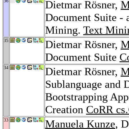
36
Dietmar Rösner,
M
Document Suite -
Mining.
Text Mini
35
Dietmar Rösner,
M
Document Suite
C
34
Dietmar Rösner,
M
Sublanguage and D
Bootstrapping App
Creation
CoRR cs
33
Manuela Kunze
, 