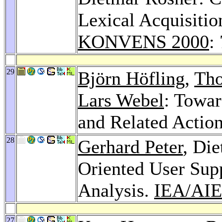
Lexical Acquisiti
KONVENS 2000
:
29
Björn Höfling
,
Tho
Lars Webel
: Towar
and Related Actio
28
Gerhard Peter
, Di
Oriented User Supp
Analysis.
IEA/AIE
27