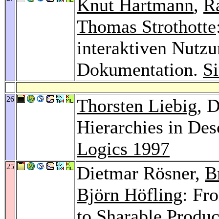
Knut Hartmann
,
R
Thomas Strothotte
interaktiven Nutzu
Dokumentation.
S
26
Thorsten Liebig
, 
Hierarchies in Des
Logics 1997
25
Dietmar Rösner,
B
Björn Höfling
: Fr
to Sharable Produ