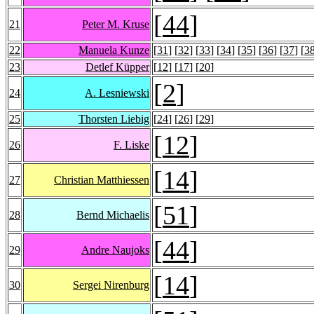
[
44
]
21
Peter M. Kruse
22
Manuela Kunze
[
31
] [
32
] [
33
] [
34
] [
35
] [
36
] [
37
] [
3
23
Detlef Küpper
[
12
] [
17
] [
20
]
[
2
]
24
A. Lesniewski
25
Thorsten Liebig
[
24
] [
26
] [
29
]
[
12
]
26
F. Liske
[
14
]
27
Christian Matthiessen
[
51
]
28
Bernd Michaelis
[
44
]
29
Andre Naujoks
[
14
]
30
Sergei Nirenburg