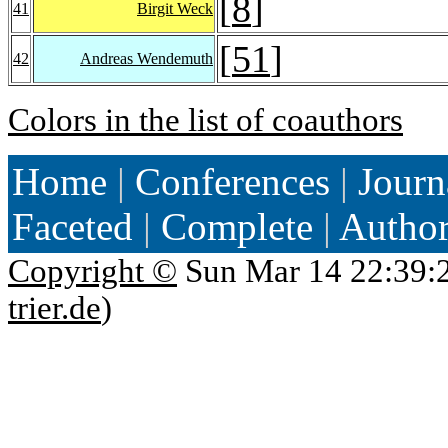
[
8
]
41
Birgit Weck
[
51
]
42
Andreas Wendemuth
Colors in the list of coauthors
Home
|
Conferences
|
Journ
Faceted
|
Complete
|
Autho
Copyright ©
Sun Mar 14 22:39:
trier.de
)