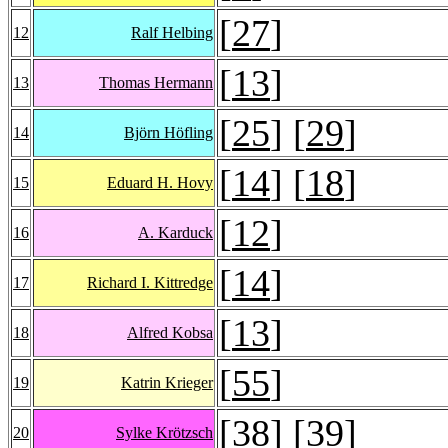
[
27
]
12
Ralf Helbing
[
13
]
13
Thomas Hermann
[
25
] [
29
]
14
Björn Höfling
[
14
] [
18
]
15
Eduard H. Hovy
[
12
]
16
A. Karduck
[
14
]
17
Richard I. Kittredge
[
13
]
18
Alfred Kobsa
[
55
]
19
Katrin Krieger
[
38
] [
39
]
20
Sylke Krötzsch