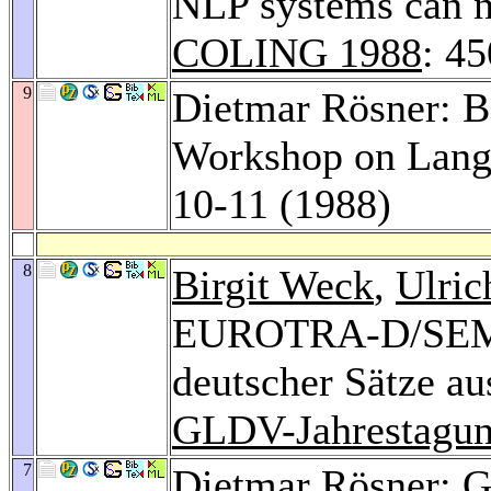
NLP systems can no
COLING 1988
: 45
9
Dietmar Rösner: Be
Workshop on Langu
10-11 (1988)
8
Birgit Weck
,
Ulric
EUROTRA-D/SEMS
deutscher Sätze au
GLDV-Jahrestagun
7
Dietmar Rösner: Ge