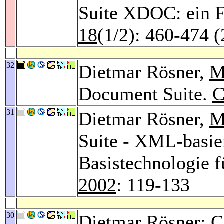
Suite XDOC: ein Fo
18
(1/2): 460-474 
32
Dietmar Rösner,
M
Document Suite.
C
31
Dietmar Rösner,
M
Suite - XML-basier
Basistechnologie f
2002
: 119-133
30
Dietmar Rösner: C