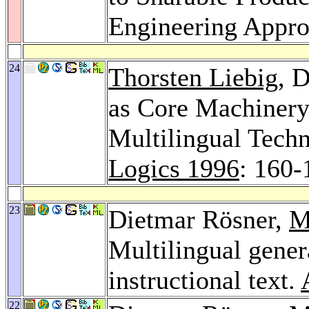
Engineering Appr
24
Thorsten Liebig
, 
as Core Machinery
Multilingual Tech
Logics 1996
: 160-
23
Dietmar Rösner,
M
Multilingual gener
instructional text.
22