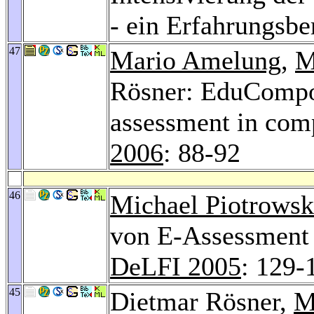
- ein Erfahrungsbe
47
Mario Amelung
,
M
Rösner: EduCompon
assessment in com
2006
: 88-92
46
Michael Piotrowsk
von E-Assessment
DeLFI 2005
: 129-
45
Dietmar Rösner,
M