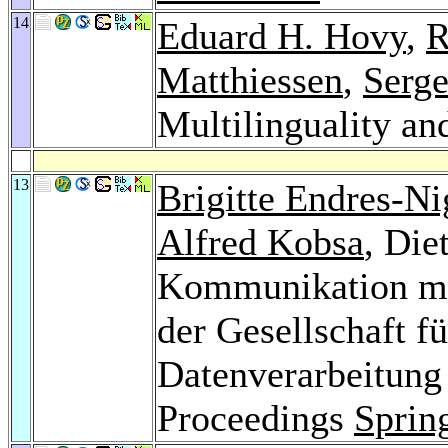
14
Eduard H. Hovy
,
R
Matthiessen
,
Serge
Multilinguality an
13
Brigitte Endres-N
Alfred Kobsa
, Die
Kommunikation mi
der Gesellschaft f
Datenverarbeitung
Proceedings
Sprin