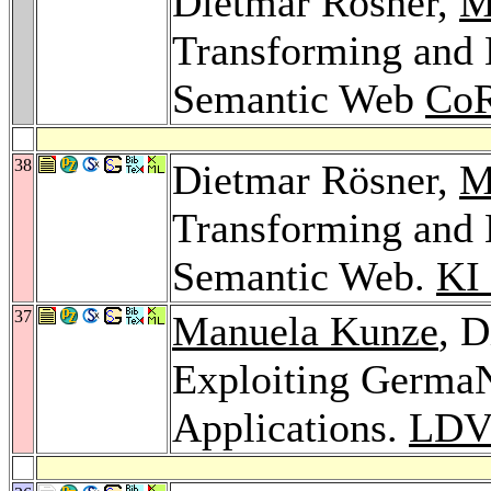
Dietmar Rösner,
M
Transforming and 
Semantic Web
CoR
38
Dietmar Rösner,
M
Transforming and 
Semantic Web.
KI
37
Manuela Kunze
, D
Exploiting GermaN
Applications.
LDV