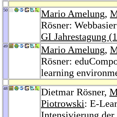
50
Mario Amelung
,
M
Rösner: Webbasier
GI Jahrestagung (
49
Mario Amelung
,
M
Rösner: eduCompon
learning environm
48
Dietmar Rösner,
M
Piotrowski
: E-Lea
Intensivierung der