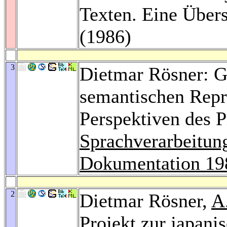
Texten. Eine Über
(1986)
3
Dietmar Rösner: G
semantischen Repr
Perspektiven des
Sprachverarbeitun
Dokumentation 19
2
Dietmar Rösner,
A
Projekt zur japanis