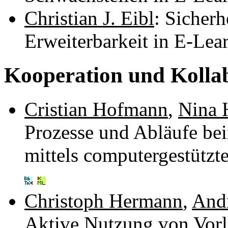
Christian J. Eibl
: Sicher
Erweiterbarkeit in E-Le
Kooperation und Kolla
Cristian Hofmann
,
Nina 
Prozesse und Abläufe be
mittels computergestützt
Christoph Hermann
,
Andr
Aktive Nutzung von Vor