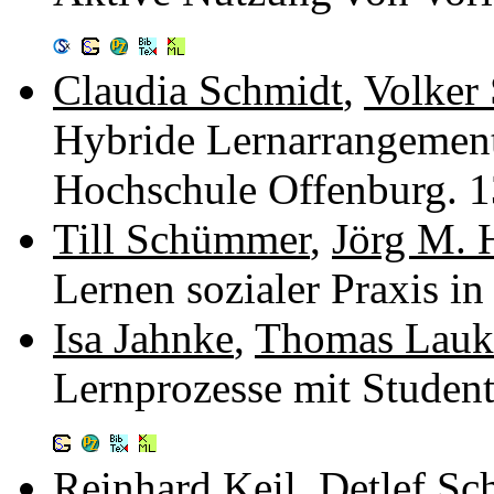
Claudia Schmidt
,
Volker
Hybride Lernarrangement
Hochschule Offenburg. 
Till Schümmer
,
Jörg M. 
Lernen sozialer Praxis 
Isa Jahnke
,
Thomas Lau
Lernprozesse mit Studen
Reinhard Keil
,
Detlef Sc