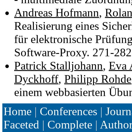
Andreas Hofmann
,
Rolan
Realisierung eines Sich
für elektronische Prüfun
Software-Proxy. 271-28
Patrick Stalljohann
,
Eva 
Dyckhoff
,
Philipp Rohde
einem webbasierten Übu
Home
|
Conferences
|
Journ
Faceted
|
Complete
|
Autho