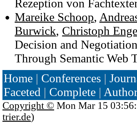
Rezeption von Fachtext
Mareike Schoop
,
Andrea
Burwick
,
Christoph Enge
Decision and Negotiation
Through Semantic Web T
Home
|
Conferences
|
Journ
Faceted
|
Complete
|
Autho
Copyright ©
Mon Mar 15 03:56:
trier.de
)