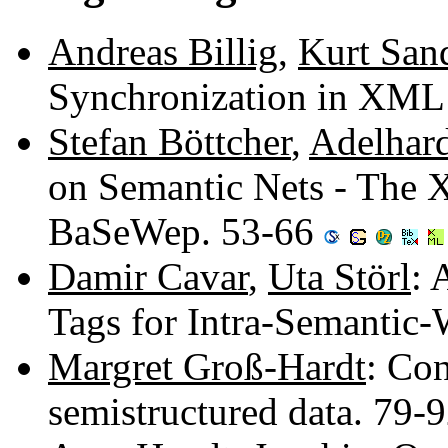
Andreas Billig
,
Kurt San
Synchronization in XML
Stefan Böttcher
,
Adelhard
on Semantic Nets - The
BaSeWep. 53-66
Damir Cavar
,
Uta Störl
: 
Tags for Intra-Semantic
Margret Groß-Hardt
: Co
semistructured data. 79-