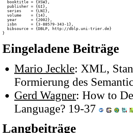
  booktitle = {XSW},

  publisher = {GI},

  series    = {LNI},

  volume    = {14},

  year      = {2002},

  isbn      = {3-88579-343-1},

  bibsource = {DBLP, http://dblp.uni-trier.de}

Eingeladene Beiträge
Mario Jeckle
: XML, Stan
Formierung des Semanti
Gerd Wagner
: How to De
Language? 19-37
Langbeiträge