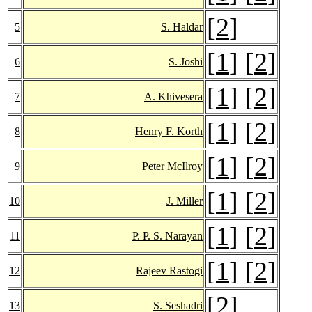
[
2
]
5
S. Haldar
[
1
] [
2
]
6
S. Joshi
[
1
] [
2
]
7
A. Khivesera
[
1
] [
2
]
8
Henry F. Korth
[
1
] [
2
]
9
Peter McIlroy
[
1
] [
2
]
10
J. Miller
[
1
] [
2
]
11
P. P. S. Narayan
[
1
] [
2
]
12
Rajeev Rastogi
[
2
]
13
S. Seshadri