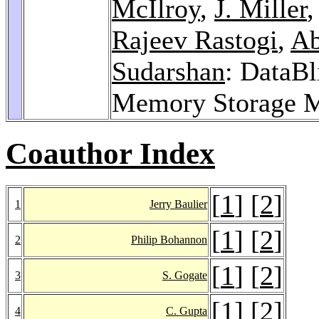
McIlroy
,
J. Miller
Rajeev Rastogi
,
Ab
Sudarshan
: DataBl
Memory Storage 
Coauthor Index
[
1
] [
2
]
1
Jerry Baulier
[
1
] [
2
]
2
Philip Bohannon
[
1
] [
2
]
3
S. Gogate
[
1
] [
2
]
4
C. Gupta