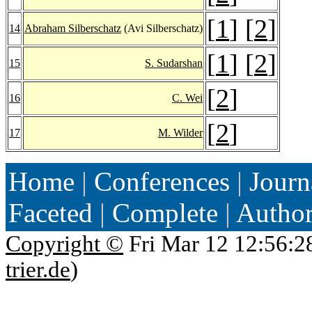
[
1
] [
2
]
14
Abraham Silberschatz
(Avi Silberschatz)
[
1
] [
2
]
15
S. Sudarshan
[
2
]
16
C. Wei
[
2
]
17
M. Wilder
Home
|
Conferences
|
Journ
Faceted
|
Complete
|
Autho
Copyright ©
Fri Mar 12 12:56:2
trier.de
)