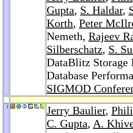
Gupta
,
S. Haldar
,
S
Korth
,
Peter McIlr
Nemeth,
Rajeev Ra
Silberschatz
,
S. S
DataBlitz Storag
Database Performan
SIGMOD Conferen
1
Jerry Baulier
,
Phil
C. Gupta
,
A. Khive