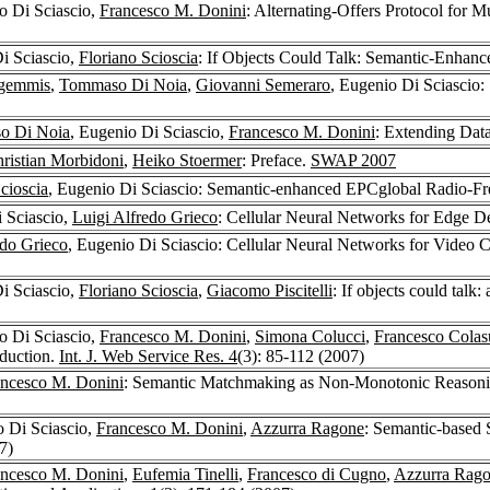
o Di Sciascio,
Francesco M. Donini
: Alternating-Offers Protocol for M
i Sciascio,
Floriano Scioscia
: If Objects Could Talk: Semantic-Enhanc
gemmis
,
Tommaso Di Noia
,
Giovanni Semeraro
, Eugenio Di Sciascio:
o Di Noia
, Eugenio Di Sciascio,
Francesco M. Donini
: Extending Dat
ristian Morbidoni
,
Heiko Stoermer
: Preface.
SWAP 2007
cioscia
, Eugenio Di Sciascio: Semantic-enhanced EPCglobal Radio-Fr
i Sciascio,
Luigi Alfredo Grieco
: Cellular Neural Networks for Edge D
edo Grieco
, Eugenio Di Sciascio: Cellular Neural Networks for Video
i Sciascio,
Floriano Scioscia
,
Giacomo Piscitelli
: If objects could talk
o Di Sciascio,
Francesco M. Donini
,
Simona Colucci
,
Francesco Cola
duction.
Int. J. Web Service Res. 4
(3): 85-112 (2007)
ancesco M. Donini
: Semantic Matchmaking as Non-Monotonic Reasoni
o Di Sciascio,
Francesco M. Donini
,
Azzurra Ragone
: Semantic-based
7)
ancesco M. Donini
,
Eufemia Tinelli
,
Francesco di Cugno
,
Azzurra Rag