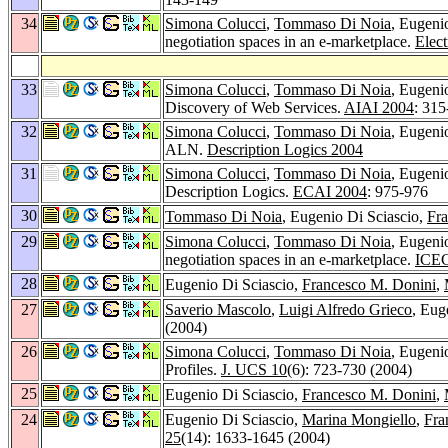
34
Simona Colucci
,
Tommaso Di Noia
, Eugeni
negotiation spaces in an e-marketplace.
Elec
33
Simona Colucci
,
Tommaso Di Noia
, Eugeni
Discovery of Web Services.
AIAI 2004
: 315
32
Simona Colucci
,
Tommaso Di Noia
, Eugeni
ALN.
Description Logics 2004
31
Simona Colucci
,
Tommaso Di Noia
, Eugeni
Description Logics.
ECAI 2004
: 975-976
30
Tommaso Di Noia
, Eugenio Di Sciascio,
Fr
29
Simona Colucci
,
Tommaso Di Noia
, Eugeni
negotiation spaces in an e-marketplace.
ICEC
28
Eugenio Di Sciascio,
Francesco M. Donini
,
27
Saverio Mascolo
,
Luigi Alfredo Grieco
, Eug
(2004)
26
Simona Colucci
,
Tommaso Di Noia
, Eugeni
Profiles.
J. UCS 10
(6): 723-730 (2004)
25
Eugenio Di Sciascio,
Francesco M. Donini
,
24
Eugenio Di Sciascio,
Marina Mongiello
,
Fra
25
(14): 1633-1645 (2004)