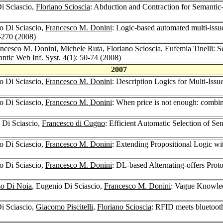
i Sciascio,
Floriano Scioscia
: Abduction and Contraction for Semanti
o Di Sciascio,
Francesco M. Donini
: Logic-based automated multi-issue
-270 (2008)
ancesco M. Donini
,
Michele Ruta
,
Floriano Scioscia
,
Eufemia Tinelli
: 
antic Web Inf. Syst. 4
(1): 50-74 (2008)
2007
o Di Sciascio,
Francesco M. Donini
: Description Logics for Multi-Issu
o Di Sciascio,
Francesco M. Donini
: When price is not enough: combini
 Di Sciascio,
Francesco di Cugno
: Efficient Automatic Selection of 
o Di Sciascio,
Francesco M. Donini
: Extending Propositional Logic wi
o Di Sciascio,
Francesco M. Donini
: DL-based Alternating-offers Prot
o Di Noia
, Eugenio Di Sciascio,
Francesco M. Donini
: Vague Knowle
i Sciascio,
Giacomo Piscitelli
,
Floriano Scioscia
: RFID meets bluetoot