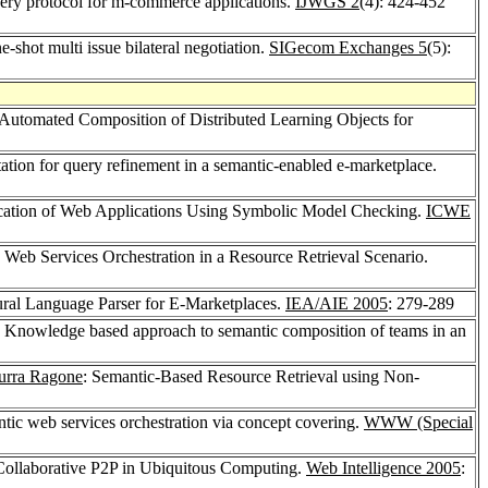
ery protocol for m-commerce applications.
IJWGS 2
(4): 424-452
e-shot multi issue bilateral negotiation.
SIGecom Exchanges 5
(5):
Automated Composition of Distributed Learning Objects for
ation for query refinement in a semantic-enabled e-marketplace.
ication of Web Applications Using Symbolic Model Checking.
ICWE
 Web Services Orchestration in a Resource Retrieval Scenario.
ral Language Parser for E-Marketplaces.
IEA/AIE 2005
: 279-289
: Knowledge based approach to semantic composition of teams in an
urra Ragone
: Semantic-Based Resource Retrieval using Non-
tic web services orchestration via concept covering.
WWW (Special
Collaborative P2P in Ubiquitous Computing.
Web Intelligence 2005
: