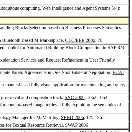
 ubiquitous computing.
Web Intelligence and Agent Systems 5
(4):
uilding Blocks Selection based on Business Processes Semantics.
in Bluetooth Based M-Marketplace.
CEC/EEE 2006
: 76
ed Toolkit for Automated Building Block Composition in SAP R/3.
Explanation Services and Request Refinement in User Friendly
pute Pareto Agreements in One-Shot Bilateral Negotiation.
ECAI
A semantic-based fully visual application for matchmaking and query
y, retrieval and composition track.
SAC 2006
: 1662-1663
or content-based image retrieval fully exploiting the semantics of
tology Manager for MaMaS-tng.
SEBD 2006
: 175-186
ces for Textual Resource Retrieval.
SWAP 2006