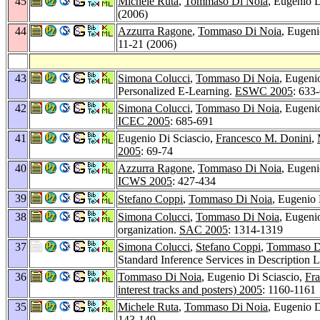
45
Michele Ruta
,
Tommaso Di Noia
, Eugenio D
(2006)
44
Azzurra Ragone
,
Tommaso Di Noia
, Eugeni
11-21 (2006)
43
Simona Colucci
,
Tommaso Di Noia
, Eugeni
Personalized E-Learning.
ESWC 2005
: 633
42
Simona Colucci
,
Tommaso Di Noia
, Eugeni
ICEC 2005
: 685-691
41
Eugenio Di Sciascio,
Francesco M. Donini
,
2005
: 69-74
40
Azzurra Ragone
,
Tommaso Di Noia
, Eugeni
ICWS 2005
: 427-434
39
Stefano Coppi
,
Tommaso Di Noia
, Eugenio 
38
Simona Colucci
,
Tommaso Di Noia
, Eugeni
organization.
SAC 2005
: 1314-1319
37
Simona Colucci
,
Stefano Coppi
,
Tommaso D
Standard Inference Services in Description 
36
Tommaso Di Noia
, Eugenio Di Sciascio,
Fr
interest tracks and posters) 2005
: 1160-1161
35
Michele Ruta
,
Tommaso Di Noia
, Eugenio D
143-149