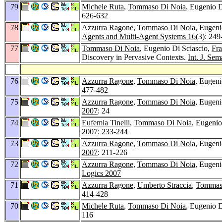
79
Michele Ruta
,
Tommaso Di Noia
, Eugenio D
626-632
78
Azzurra Ragone
,
Tommaso Di Noia
, Eugeni
Agents and Multi-Agent Systems 16
(3): 249
77
Tommaso Di Noia
, Eugenio Di Sciascio,
Fr
Discovery in Pervasive Contexts.
Int. J. Sem
76
Azzurra Ragone
,
Tommaso Di Noia
, Eugeni
477-482
75
Azzurra Ragone
,
Tommaso Di Noia
, Eugeni
2007
: 24
74
Eufemia Tinelli
,
Tommaso Di Noia
, Eugenio
2007
: 233-244
73
Azzurra Ragone
,
Tommaso Di Noia
, Eugeni
2007
: 211-226
72
Azzurra Ragone
,
Tommaso Di Noia
, Eugeni
Logics 2007
71
Azzurra Ragone
,
Umberto Straccia
,
Tommas
414-428
70
Michele Ruta
,
Tommaso Di Noia
, Eugenio D
116