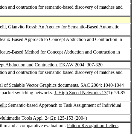
tion and contraction for semantic-based discovery of matches and
lli
,
Gianvito Rossi
: An Agency for Semantic-Based Automatic
leaux-Based Approach to Concept Abduction and Contraction in
leaux-Based Method for Concept Abduction and Contraction in
pt Abduction and Contraction.
EKAW 2004
: 307-320
tion and contraction for semantic-based discovery of matches and
val of Scalable Vector Graphics documents.
SAC 2004
: 1040-1044
 packet switching networks.
J. High Speed Networks 13
(1): 59-85
lli
: Semantic-based Approach to Task Assignment of Individual
Multimedia Tools Appl. 24
(2): 125-153 (2004)
orithm and a comparative evaluation .
Pattern Recognition Letters