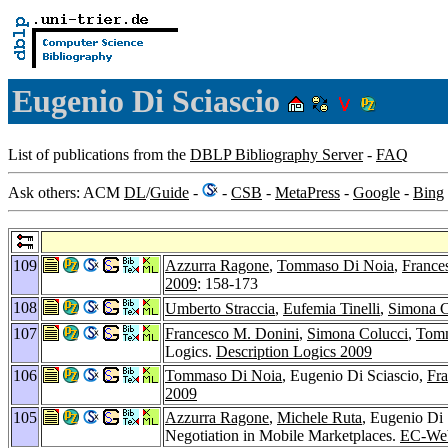
Eugenio Di Sciascio
List of publications from the
DBLP Bibliography Server
-
FAQ
Ask others: ACM
DL
/
Guide
-
-
CSB
-
MetaPress
-
Google
-
Bing
109
Azzurra Ragone
,
Tommaso Di Noia
,
France
2009
: 158-173
108
Umberto Straccia
,
Eufemia Tinelli
,
Simona C
107
Francesco M. Donini
,
Simona Colucci
,
Tomm
Logics.
Description Logics 2009
106
Tommaso Di Noia
, Eugenio Di Sciascio,
Fr
2009
105
Azzurra Ragone
,
Michele Ruta
, Eugenio Di 
Negotiation in Mobile Marketplaces.
EC-We