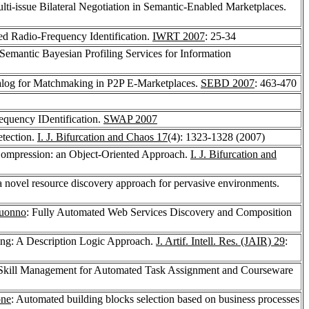
ulti-issue Bilateral Negotiation in Semantic-Enabled Marketplaces.
ed Radio-Frequency Identification.
IWRT 2007
: 25-34
 Semantic Bayesian Profiling Services for Information
alog for Matchmaking in P2P E-Marketplaces.
SEBD 2007
: 463-470
equency IDentification.
SWAP 2007
etection.
I. J. Bifurcation and Chaos 17
(4): 1323-1328 (2007)
 Compression: an Object-Oriented Approach.
I. J. Bifurcation and
: a novel resource discovery approach for pervasive environments.
suonno
: Fully Automated Web Services Discovery and Composition
ng: A Description Logic Approach.
J. Artif. Intell. Res. (JAIR) 29
:
 Skill Management for Automated Task Assignment and Courseware
one
: Automated building blocks selection based on business processes