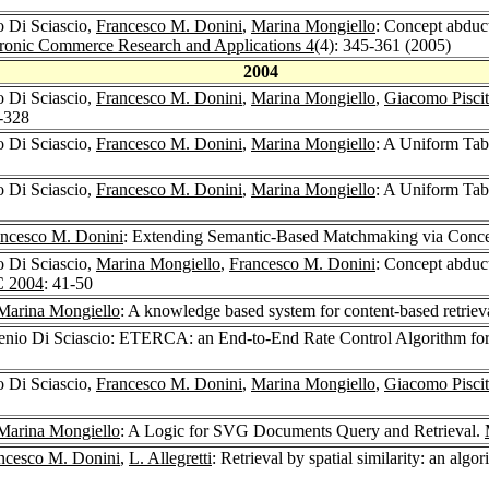
o Di Sciascio,
Francesco M. Donini
,
Marina Mongiello
: Concept abduc
tronic Commerce Research and Applications 4
(4): 345-361 (2005)
2004
o Di Sciascio,
Francesco M. Donini
,
Marina Mongiello
,
Giacomo Piscite
-328
o Di Sciascio,
Francesco M. Donini
,
Marina Mongiello
: A Uniform Tab
o Di Sciascio,
Francesco M. Donini
,
Marina Mongiello
: A Uniform Tab
ancesco M. Donini
: Extending Semantic-Based Matchmaking via Conce
o Di Sciascio,
Marina Mongiello
,
Francesco M. Donini
: Concept abduc
 2004
: 41-50
Marina Mongiello
: A knowledge based system for content-based retrie
enio Di Sciascio: ETERCA: an End-to-End Rate Control Algorithm for
o Di Sciascio,
Francesco M. Donini
,
Marina Mongiello
,
Giacomo Piscite
Marina Mongiello
: A Logic for SVG Documents Query and Retrieval.
ncesco M. Donini
,
L. Allegretti
: Retrieval by spatial similarity: an alg