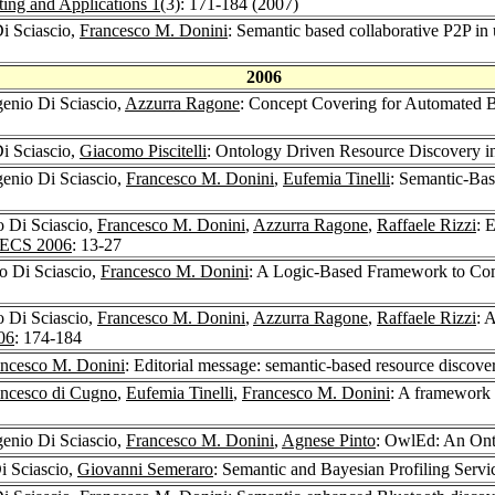
ing and Applications 1
(3): 171-184 (2007)
i Sciascio,
Francesco M. Donini
: Semantic based collaborative P2P in
2006
genio Di Sciascio,
Azzurra Ragone
: Concept Covering for Automated B
i Sciascio,
Giacomo Piscitelli
: Ontology Driven Resource Discovery 
genio Di Sciascio,
Francesco M. Donini
,
Eufemia Tinelli
: Semantic-Bas
o Di Sciascio,
Francesco M. Donini
,
Azzurra Ragone
,
Raffaele Rizzi
: 
ECS 2006
: 13-27
o Di Sciascio,
Francesco M. Donini
: A Logic-Based Framework to Com
o Di Sciascio,
Francesco M. Donini
,
Azzurra Ragone
,
Raffaele Rizzi
: 
06
: 174-184
ancesco M. Donini
: Editorial message: semantic-based resource discover
ancesco di Cugno
,
Eufemia Tinelli
,
Francesco M. Donini
: A framework f
genio Di Sciascio,
Francesco M. Donini
,
Agnese Pinto
: OwlEd: An On
i Sciascio,
Giovanni Semeraro
: Semantic and Bayesian Profiling Servi