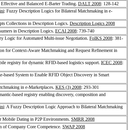
r Effective and Balanced E-Barter Trading.
DALT 2008
: 128-142
ni
: Fuzzy Description Logics for Bilateral Matchmaking in e-
ts Collections in Description Logics.
Description Logics 2008
sumers in Description Logics.
ECAI 2008
: 739-740
zy Logic for Automated Multi-issue Negotiation.
FoIKS 2008
: 381-
tion for Context-Aware Matchmaking and Request Refinement in
ile registry for dynamic RFID-based logistics support.
ICEC 2008
:
e-based System to Enable RFID Object Discovery in Smart
atchmaking in e-Marketplaces.
KES (3) 2008
: 293-301
mantic-based registry enabling discovery, composition and
ni
: A Fuzzy Description Logic Approach to Bilateral Matchmaking
r Mobile Dating in P2P Environments.
SMRR 2008
ion of Company Core Competence.
SWAP 2008