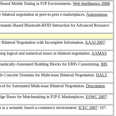
c-Based Mobile Dating in P2P Environments.
Web Intelligence 2008
:
 bilateral negotiation in peer-to-peer e-marketplaces.
Autonomous
Semantic-Based Bluetooth-RFID Interaction for Advanced Resource
e Bilateral Negotiation with Incomplete Information.
AAAI 2007
:
ng logical and numerical issues in bilateral negotiation.
AAMAS
Semantically-Annotated Building Blocks for ERPs Customizing.
BIS
th Concrete Domains for Multi-issue Bilateral Negotiation.
DALT
ocol for Automated Multi-issue Bilateral Negotiation.
Description
dge Bases for Matchmaking in P2P E-Marketplaces.
ESWC 2007
:
h in a semantic based u-commerce environment.
ICEC 2007
: 107-