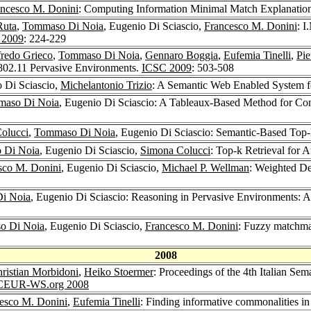
ancesco M. Donini
: Computing Information Minimal Match Explanatio
Ruta
,
Tommaso Di Noia
, Eugenio Di Sciascio,
Francesco M. Donini
: 
 2009
: 224-229
fredo Grieco
,
Tommaso Di Noia
,
Gennaro Boggia
,
Eufemia Tinelli
,
Pie
 802.11 Pervasive Environments.
ICSC 2009
: 503-508
o Di Sciascio,
Michelantonio Trizio
: A Semantic Web Enabled System f
aso Di Noia
, Eugenio Di Sciascio: A Tableaux-Based Method for C
olucci
,
Tommaso Di Noia
, Eugenio Di Sciascio: Semantic-Based Top
 Di Noia
, Eugenio Di Sciascio,
Simona Colucci
: Top-k Retrieval fo
sco M. Donini
, Eugenio Di Sciascio,
Michael P. Wellman
: Weighted De
i Noia
, Eugenio Di Sciascio: Reasoning in Pervasive Environments
o Di Noia
, Eugenio Di Sciascio,
Francesco M. Donini
: Fuzzy matchmak
2008
ristian Morbidoni
,
Heiko Stoermer
: Proceedings of the 4th Italian Se
CEUR-WS.org 2008
esco M. Donini
,
Eufemia Tinelli
: Finding informative commonalities in