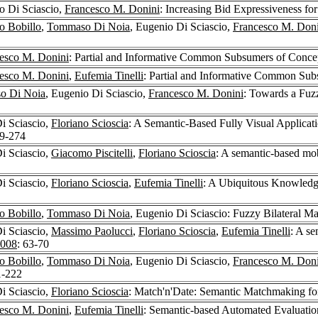
o Di Sciascio,
Francesco M. Donini
: Increasing Bid Expressiveness fo
o Bobillo
,
Tommaso Di Noia
, Eugenio Di Sciascio,
Francesco M. Doni
esco M. Donini
: Partial and Informative Common Subsumers of Concep
esco M. Donini
,
Eufemia Tinelli
: Partial and Informative Common Sub
o Di Noia
, Eugenio Di Sciascio,
Francesco M. Donini
: Towards a Fuz
i Sciascio,
Floriano Scioscia
: A Semantic-Based Fully Visual Applica
59-274
i Sciascio,
Giacomo Piscitelli
,
Floriano Scioscia
: A semantic-based mob
i Sciascio,
Floriano Scioscia
,
Eufemia Tinelli
: A Ubiquitous Knowledg
o Bobillo
,
Tommaso Di Noia
, Eugenio Di Sciascio: Fuzzy Bilateral M
i Sciascio,
Massimo Paolucci
,
Floriano Scioscia
,
Eufemia Tinelli
: A se
008
: 63-70
o Bobillo
,
Tommaso Di Noia
, Eugenio Di Sciascio,
Francesco M. Doni
1-222
i Sciascio,
Floriano Scioscia
: Match'n'Date: Semantic Matchmaking fo
esco M. Donini
,
Eufemia Tinelli
: Semantic-based Automated Evaluat