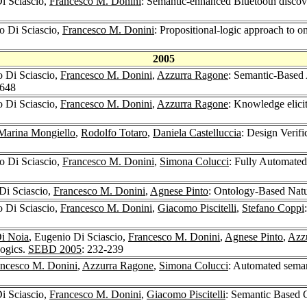
i Sciascio,
Francesco M. Donini
: Semantic-enhanced Bluetooth discov
o Di Sciascio,
Francesco M. Donini
: Propositional-logic approach to on
2005
o Di Sciascio,
Francesco M. Donini
,
Azzurra Ragone
: Semantic-Based 
-648
o Di Sciascio,
Francesco M. Donini
,
Azzurra Ragone
: Knowledge elicit
Marina Mongiello
,
Rodolfo Totaro
,
Daniela Castelluccia
: Design Verif
o Di Sciascio,
Francesco M. Donini
,
Simona Colucci
: Fully Automated
Di Sciascio,
Francesco M. Donini
,
Agnese Pinto
: Ontology-Based Natu
o Di Sciascio,
Francesco M. Donini
,
Giacomo Piscitelli
,
Stefano Coppi
i Noia
, Eugenio Di Sciascio,
Francesco M. Donini
,
Agnese Pinto
,
Azz
Logics.
SEBD 2005
: 232-239
ancesco M. Donini
,
Azzurra Ragone
,
Simona Colucci
: Automated seman
i Sciascio,
Francesco M. Donini
,
Giacomo Piscitelli
: Semantic Based 