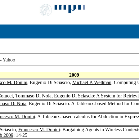
-
Yahoo
2009
sco M. Donini
, Eugenio Di Sciascio,
Michael P. Wellman
: Computing U
olucci
,
Tommaso Di Noia
, Eugenio Di Sciascio: A System for Retriev
aso Di Noia
, Eugenio Di Sciascio: A Tableaux-based Method for C
ancesco M. Donini
: A Tableaux-based calculus for Abduction in Expres
Sciascio,
Francesco M. Donini
: Bargaining Agents in Wireless Contexts
b 2009
: 14-25