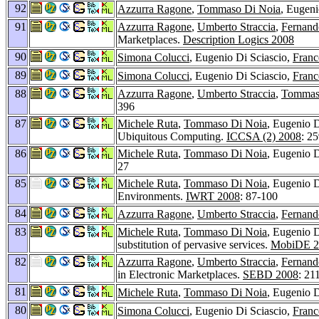
92
Azzurra Ragone
,
Tommaso Di Noia
, Eugeni
91
Azzurra Ragone
,
Umberto Straccia
,
Fernand
Marketplaces.
Description Logics 2008
90
Simona Colucci
, Eugenio Di Sciascio,
Franc
89
Simona Colucci
, Eugenio Di Sciascio,
Franc
88
Azzurra Ragone
,
Umberto Straccia
,
Tommas
396
87
Michele Ruta
,
Tommaso Di Noia
, Eugenio D
Ubiquitous Computing.
ICCSA (2) 2008
: 2
86
Michele Ruta
,
Tommaso Di Noia
, Eugenio D
27
85
Michele Ruta
,
Tommaso Di Noia
, Eugenio D
Environments.
IWRT 2008
: 87-100
84
Azzurra Ragone
,
Umberto Straccia
,
Fernand
83
Michele Ruta
,
Tommaso Di Noia
, Eugenio D
substitution of pervasive services.
MobiDE 2
82
Azzurra Ragone
,
Umberto Straccia
,
Fernand
in Electronic Marketplaces.
SEBD 2008
: 21
81
Michele Ruta
,
Tommaso Di Noia
, Eugenio D
80
Simona Colucci
, Eugenio Di Sciascio,
Franc