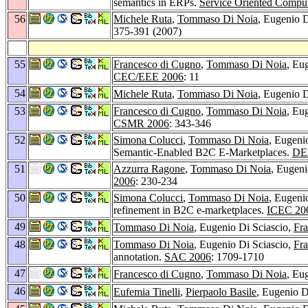
semantics in ERPs.
Service Oriented Comput
56
Michele Ruta
,
Tommaso Di Noia
, Eugenio D
375-391 (2007)
55
Francesco di Cugno
,
Tommaso Di Noia
, Eu
CEC/EEE 2006
: 11
54
Michele Ruta
,
Tommaso Di Noia
, Eugenio D
53
Francesco di Cugno
,
Tommaso Di Noia
, Eu
CSMR 2006
: 343-346
52
Simona Colucci
,
Tommaso Di Noia
, Eugeni
Semantic-Enabled B2C E-Marketplaces.
DE
51
Azzurra Ragone
,
Tommaso Di Noia
, Eugeni
2006
: 230-234
50
Simona Colucci
,
Tommaso Di Noia
, Eugeni
refinement in B2C e-marketplaces.
ICEC 20
49
Tommaso Di Noia
, Eugenio Di Sciascio,
Fr
48
Tommaso Di Noia
, Eugenio Di Sciascio,
Fr
annotation.
SAC 2006
: 1709-1710
47
Francesco di Cugno
,
Tommaso Di Noia
, Eu
46
Eufemia Tinelli
,
Pierpaolo Basile
, Eugenio D