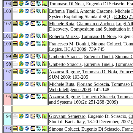
104
Tommaso Di Noia
, Eugenio Di Sciascio,
Fr
103
Eufemia Tinelli
,
Antonio Cascone
,
Michele 
System Exploiting Standard SQL.
ICEIS (2)
102
Michele Ruta
,
Giammarco Zacheo
,
Luigi Al
Discovery, Composition and Substitution in
101
Roberto Mirizzi
,
Tommaso Di Noia
, Eugeni
100
Francesco M. Donini
,
Simona Colucci
,
Tomm
Logics.
IJCAI 2009
: 739-745
99
Umberto Straccia
,
Eufemia Tinelli
,
Simona C
98
Umberto Straccia
,
Eufemia Tinelli
,
Tommaso
97
Azzurra Ragone
,
Tommaso Di Noia
,
France
SUM 2009
: 193-205
96
Michele Ruta
,
Floriano Scioscia
,
Tommaso D
Web Intelligence 2009
: 145-148
95
Azzurra Ragone
,
Umberto Straccia
,
Tommas
and Systems 160
(2): 251-268 (2009)
94
Giovanni Semeraro
, Eugenio Di Sciascio,
Ch
Studi di Bari - Italy, 18-20 December, 2007
93
Simona Colucci
, Eugenio Di Sciascio,
Franc