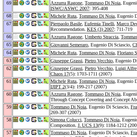
69
Azzurra Ragone
,
Tommaso Di Noia
, Eugeni
ISWC/ASWC 2007
: 395-408
68
Michele Ruta
,
Tommaso Di Noia
, Eugenio D
67
Pierpaolo Basile
,
Eufemia Tinelli
,
Marco De
Recommendation.
KES (3) 2007
: 711-719
66
Azzurra Ragone
,
Umberto Straccia
,
Tommas
65
Giovanni Semeraro
, Eugenio Di Sciascio,
Ch
64
Michele Ruta
,
Tommaso Di Noia
,
Floriano S
63
Giuseppe Grassi
,
Pietro Vecchio
, Eugenio D
62
Giuseppe Grassi
,
Pietro Vecchio
,
Luigi Alfr
Chaos 17
(5): 1703-1711 (2007)
61
Michele Ruta
,
Tommaso Di Noia
, Eugenio D
IJIPT 2
(3/4): 199-217 (2007)
60
Azzurra Ragone
,
Tommaso Di Noia
, Eugeni
Through Concept Covering and Concept Ab
59
Tommaso Di Noia
, Eugenio Di Sciascio,
Fr
269-307 (2007)
58
Simona Colucci
,
Tommaso Di Noia
, Eugeni
Composition.
J. UCS 13
(9): 1184-1212 (200
57
Tommaso Di Noia
, Eugenio Di Sciascio,
Fr