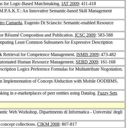
ns for Logic-Based Matchmaking.
IAT 2009
: 411-418
I.M.P.A.K.T.: An Innovative Semantic-based Skill Management
tro Camarda
, Eugenio Di Sciascio: Semantic-enabled Resource
or Résumé Composition and Publication.
ICSC 2009
: 583-588
omputing Least Common Subsumers for Expressive Description
-k Retrieval for Competence Management.
ISMIS 2009
: 473-482
r Automated Human Resource Management.
SEBD 2009
: 161-168
scription Logics Preference Formulas for Multiattribute Negotiation.
: An Implementation of Concept Abduction with Mobile OODBMS.
ing in e-marketplaces of peer entities using Datalog.
Fuzzy Sets
mantic Web Workshop, Dipartimento di Informatica - Universita' degli
 concept collections.
CIKM 2008
: 807-817