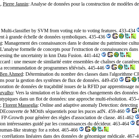
i
,
Pierre Jannin
: Analyse de données pour la construction de modèles d
ic Multi-classifier by SVM from voting rule to voting features. 433-434
ement à grande échelle de données symboliques. 435-436
t
: Management des connaissances dans le domaine du patrimoine cultu
 L'analyse formelle de concepts pour l'extraction de connaissances dan
sessing the uncertainty in knn Data Fusion. 441-442
accard : une mesure de similarité entre ensembles de chaînes de caratèr
 la recommandation de programmes télévisés. 445-446
Ben Ahmed
: Détermination du nombre des classes dans l'algorithme C
ons pour la gestion des systèmes de flux de données. 449-450
loration de données de traçabilité issues de la RFID par apprentissage
arvalho
: Vers la simulation et la détection des changements des donné
 atypiques dans un flot de données: une approche multi-résolution. 455
r
,
Florent Masseglia
: Online and adaptive anomaly Detection: detecting 
couverte de MOtifs séquentiels pour les puces adN. 459-460
 FP-Growth pour générer des règles d'association de classe. 461-462
tion intéressantes guidé par les connaissances du décideur. 463-464
human-like strategy for a robot. 465-466
de corrélations linéaires dans des données de génomique médicale. 467-