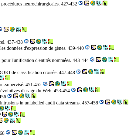
e procédures neurochirurgicales. 427-432
rel. 437-438
s les données d'expression de gènes. 439-440
es pour l'unification d'entités nommées. 443-444
ROKI de classification croisée. 447-448
 non-supervisé. 451-452
es évolutives d'usage du Web. 453-454
-456
intrusions in unlabelled audit data streams. 457-458
468