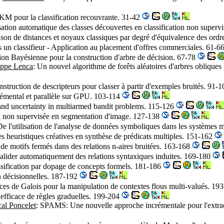
 pour la classification recouvrante. 31-42
isation automatique des classes découvertes en classification non superv
son de distances et noyaux classiques par degré d'équivalence des ordr
s un classifieur - Application au placement d'offres commerciales. 61-6
tion Bayésienne pour la construction d'arbre de décision. 67-78
ippe Lenca
: Un nouvel algorithme de forêts aléatoires d'arbres obliques
nstruction de descripteurs pour classer à partir d'exemples bruités. 91-
émental et parallèle sur GPU. 103-114
 and uncertainty in multiarmed bandit problems. 115-126
on non supervisée en segmentation d'image. 127-138
De l'utilisation de l'analyse de données symboliques dans les systèmes 
 les heuristiques créatives en synthèse de prédicats multiples. 151-162
 de motifs fermés dans des relations n-aires bruitées. 163-168
lider automatiquement des relations syntaxiques induites. 169-180
assification par dopage de concepts formels. 181-186
on décisionnelles. 187-192
es de Galois pour la manipulation de contextes flous multi-valués. 19
 efficace de règles graduelles. 199-204
cal Poncelet
: SPAMS: Une nouvelle approche incrémentale pour l'extract