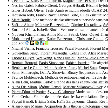
Cécile Low-Kam
,
Anne Laurent
,
Maguelonne Teisseire
: Détec
Nesrine Gabsi
,
Fabrice Clérot
,
Georges Hébrail
: Résumé hybrid
Gilles Hubert
,
Olivier Teste
: Analyse multigraduelle OLAP. 2
Houssem Jerbi
,
Franck Ravat
,
Olivier Teste
,
Gilles Zurfluh
: Mo
Marc Boullé
: Une méthode de classification supervisée sans pa
Sofiane Abbar
,
Mokrane Bouzeghoub
,
Dimitre Kostadinov
,
St
Emanuel Aldea
,
Isabelle Bloch
: Vers une utilisation améliorée
Nguyen-Khang Pham
,
Annie Morin
,
Patrick Gros
,
Quyet-Than
Mohammed Haouach
,
Karim Benzeroual
,
Christiane Guinot
,
G
295-300
Nischal Verma
,
François Trousset
,
Pascal Poncelet
,
Florent Mas
Goverdhan Singh
,
Florent Masseglia
,
Céline Fiot
,
Alice Maras
Thomas Guyet
,
Wei Wang
,
Rene Quiniou
,
Marie-Odile Cordie
Romain Bourqui
,
Paolo Simonetto
,
Fabien Jourdan
: Un algori
Bénédicte Le Grand
,
Marie-Aude Aufaure
,
Michel Soto
: Empre
Selim Mimaroglu
,
Dan A. Simovici
: Binary Sequences and Asso
Fabrice Muhlenbach
: Méthode de regroupement par graphe de
Alain Lelu
,
Martine Cadot
: Graphe des liens et anti-liens stat
Alina Dia Miron
,
Jérôme Gensel
,
Marlène Villanova-Oliver
: A
Pierre-Edouard Portier
,
Sylvie Calabretto
: Modélisation des co
Farid Cerbah
: Fouille de données dans les bases relationnelles 
Fayçal Hamdi
,
Brigitte Safar
,
Haïfa Zargayouna
,
Chantal Reyn
Alain-Pierre Manine
: Acquisition de la théorie ontologique d'