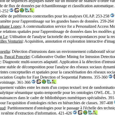
tion de séquences atypiques basée sur un modèle de Markov d'ordre va
e de flux de données par échantillonnage et classification automatiqu
41-252
dèle de préférences contextuelles pour les analyses OLAP. 253-258
ramètre pour l'apprentissage sur les grandes bases de données. 259-264
éphane Lopes
: A contextualization service for a Personalized Access 
 de relations spatiales pour l'apprentissage de données dans les modèles
g Le
: Utilisation de l'analyse factorielle des correspondances pour la 
illes Venturini
: Acquisition, annotation et exploration interactive d'imag
seglia
: Détection d'intrusions dans un environnement collaboratif sécu
cu
,
Pascal Poncelet
: Collaborative Outlier Mining for Intrusion Detecti
r
: Diagnostic multi-sources adaptatif. Application à la détection d'intr
thme stable de décomposition pour l'analyse des réseaux sociaux dyna
intes conceptuelles et spatiales pour la caractérisation des réseaux soc
ciation Graphs for Fast Detection of Sequential Patterns. 355-360
 voisinage. 361-366
istiquement valides entre les mots d'un corpus textuel: test de randomis
nalytique sémantique spatio-temporelle pour les ontologies OWL-DL.
nnaissances dans le cadre de bibliothèques numériques spécialisées. 39
pour l'acquisition d'ontologies riches en hiérarchies de classes. 397-408
aud
: Partitionnement d'ontologies pour le passage à l'échelle des tech
un système d'extraction d'information. 421-426