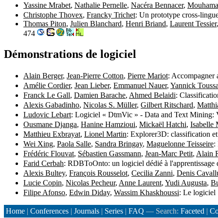
Yassine Mrabet
,
Nathalie Pernelle
,
Nacéra Bennacer
,
Mouhama
Christophe Thovex
,
Francky Trichet
: Un prototype cross-lingue
Thomas Piton
,
Julien Blanchard
,
Henri Briand
,
Laurent Tessier
474
Démonstrations de logiciel
Alain Berger
,
Jean-Pierre Cotton
,
Pierre Mariot
: Accompagner au
Amélie Cordier
,
Jean Lieber
,
Emmanuel Nauer
,
Yannick Toussa
Franck Le Gall
,
Damien Barache
,
Ahmed Belaidi
: Classificat
Alexis Gabadinho
,
Nicolas S. Müller
,
Gilbert Ritschard
,
Matthi
Ludovic Lebart
: Logiciel « DtmVic » - Data and Text Mining: V
Ousmane Djanga
,
Hanine Hamzioui
,
Mickaël Hatchi
,
Isabelle
Matthieu Exbrayat
,
Lionel Martin
: Explorer3D: classification e
Wei Xing
,
Paola Salle
,
Sandra Bringay
,
Maguelonne Teisseire
:
Frédéric Flouvat
,
Sébastien Gassmann
,
Jean-Marc Petit
,
Alain 
Farid Cerbah
: RDBToOnto: un logiciel dédié à l'apprentissage d
Alexis Bultey
,
François Rousselot
,
Cecilia Zanni
,
Denis Cavall
Lucie Copin
,
Nicolas Pecheur
,
Anne Laurent
,
Yudi Augusta
,
Bu
Filipe Afonso
,
Edwin Diday
,
Wassim Khaskhoussi
: Le logicie
Home
|
Conferences
|
Journals
|
Series
|
FAQ
— Search:
Faceted
|
Co