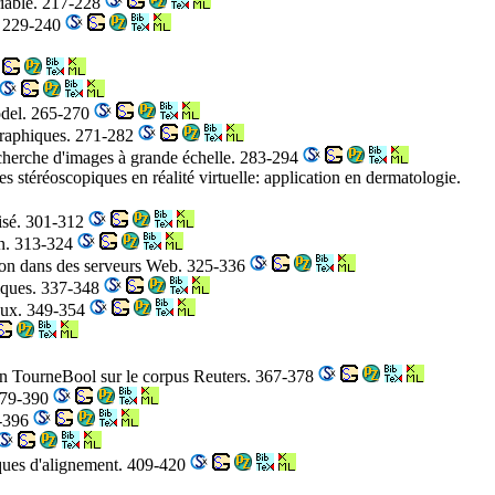
riable. 217-228
e. 229-240
Model. 265-270
 graphiques. 271-282
recherche d'images à grande échelle. 283-294
es stéréoscopiques en réalité virtuelle: application en dermatologie.
risé. 301-312
on. 313-324
usion dans des serveurs Web. 325-336
miques. 337-348
iaux. 349-354
ation TourneBool sur le corpus Reuters. 367-378
 379-390
1-396
niques d'alignement. 409-420