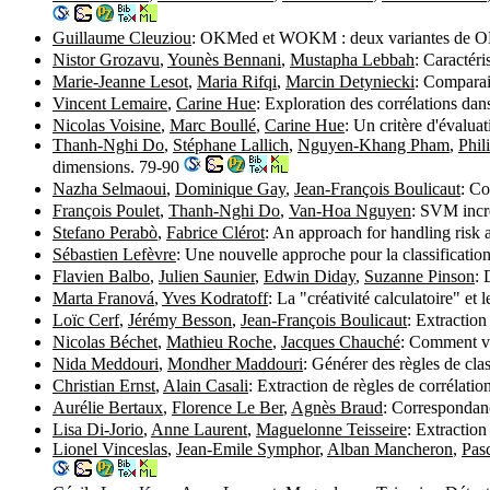
Guillaume Cleuziou
: OKMed et WOKM : deux variantes de OKM
Nistor Grozavu
,
Younès Bennani
,
Mustapha Lebbah
: Caractér
Marie-Jeanne Lesot
,
Maria Rifqi
,
Marcin Detyniecki
: Comparai
Vincent Lemaire
,
Carine Hue
: Exploration des corrélations dan
Nicolas Voisine
,
Marc Boullé
,
Carine Hue
: Un critère d'évalua
Thanh-Nghi Do
,
Stéphane Lallich
,
Nguyen-Khang Pham
,
Phil
dimensions. 79-90
Nazha Selmaoui
,
Dominique Gay
,
Jean-François Boulicaut
: Co
François Poulet
,
Thanh-Nghi Do
,
Van-Hoa Nguyen
: SVM incr
Stefano Perabò
,
Fabrice Clérot
: An approach for handling risk
Sébastien Lefèvre
: Une nouvelle approche pour la classificati
Flavien Balbo
,
Julien Saunier
,
Edwin Diday
,
Suzanne Pinson
: 
Marta Franová
,
Yves Kodratoff
: La "créativité calculatoire" et
Loïc Cerf
,
Jérémy Besson
,
Jean-François Boulicaut
: Extraction
Nicolas Béchet
,
Mathieu Roche
,
Jacques Chauché
: Comment va
Nida Meddouri
,
Mondher Maddouri
: Générer des règles de cl
Christian Ernst
,
Alain Casali
: Extraction de règles de corrélati
Aurélie Bertaux
,
Florence Le Ber
,
Agnès Braud
: Correspondanc
Lisa Di-Jorio
,
Anne Laurent
,
Maguelonne Teisseire
: Extraction
Lionel Vinceslas
,
Jean-Emile Symphor
,
Alban Mancheron
,
Pas