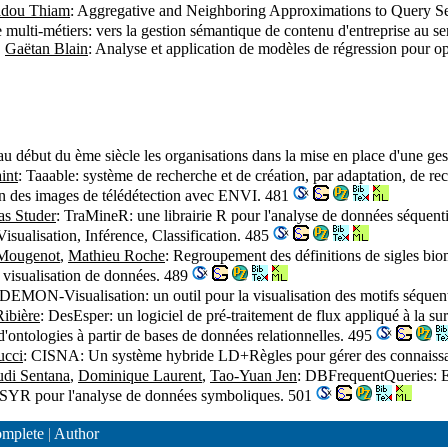
dou Thiam
: Aggregative and Neighboring Approximations to Query 
 multi-métiers: vers la gestion sémantique de contenu d'entreprise au s
,
Gaëtan Blain
: Analyse et application de modèles de régression pour op
 début du ème siècle les organisations dans la mise en place d'une ge
int
: Taaable: système de recherche et de création, par adaptation, de re
ion des images de télédétection avec ENVI. 481
as Studer
: TraMineR: une librairie R pour l'analyse de données séquent
isualisation, Inférence, Classification. 485
 Mougenot
,
Mathieu Roche
: Regroupement des définitions de sigles bi
t visualisation de données. 489
 DEMON-Visualisation: un outil pour la visualisation des motifs séquent
Ribière
: DesEsper: un logiciel de pré-traitement de flux appliqué à la s
'ontologies à partir de bases de données relationnelles. 495
ucci
: CISNA: Un système hybride LD+Règles pour gérer des connaiss
di Sentana
,
Dominique Laurent
,
Tao-Yuan Jen
: DBFrequentQueries: E
l SYR pour l'analyse de données symboliques. 501
mplete
|
Author