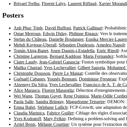
Brivael Trelhu
,
Florent Lalys
,
Laurent Riffaud
,
Xavier Morand
Posters
Anh Phuc Trinh
,
David Buffoni
,
Patrick Gallinari
: Probabilist
Omar Merroun
,
Edwin Diday
,
Philippe Rigaux
: Vers le trait
Stefan du Château
,
Danielle Boulanger
,
Eunika Mercier-Lauren
Mehdi Kaytoue-Uberall
,
Sébastien Duplessis
,
Amedeo Napoli
:
Tomàs Aluja-Banet
,
Josep Daunis-i-Estadella
,
Enric Ripoll
: As
Christine Largeron
,
Bernard Kaddour
,
Maria Fernandez
: SoftJ
Claire Laudy
,
Jean-Gabriel Ganascia
: Fusion symbolique pour
Malika Charrad
,
Yves Lechevallier
,
Gilbert Saporta
,
Mohamed 
Christophe Dousson
,
Pierre Le Maigat
: Contrôle des observati
Guénaël Cabanes
,
Younès Bennani
,
Dominique Fresneau
: Exp
Alzennyr Da Silva
,
Yves Lechevallier
,
Francisco de A. T. de C
Alice Marascu
,
Florent Masseglia
: Détection d'enregistrements
Wei Wang
,
Thomas Guyet
,
Rene Quiniou
,
Marie-Odile Cordie
Paola Salle
,
Sandra Bringay
,
Maguelonne Teisseire
: DEMON: DE
Emna Bahri
,
Stéphane Lallich
: FCP-Growth, une adaptation de
Claudia Marinica
,
Fabrice Guillet
: Ciblage des règles d'associa
Yves Kodratoff
,
Mary Felkin
: Defining a problem-solving and 
Arriel Benis
,
Mélanie Courtine
: Un système pour l'extraction 