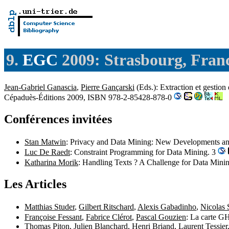
9.
EGC
2009: Strasbourg, Fran
Jean-Gabriel Ganascia
,
Pierre Gançarski
(Eds.): Extraction et gestio
Cépaduès-Éditions 2009, ISBN 978-2-85428-878-0
Conférences invitées
Stan Matwin
: Privacy and Data Mining: New Developments an
Luc De Raedt
: Constraint Programming for Data Mining. 3
Katharina Morik
: Handling Texts ? A Challenge for Data Mini
Les Articles
Matthias Studer
,
Gilbert Ritschard
,
Alexis Gabadinho
,
Nicolas 
Françoise Fessant
,
Fabrice Clérot
,
Pascal Gouzien
: La carte G
Thomas Piton
,
Julien Blanchard
,
Henri Briand
,
Laurent Tessier