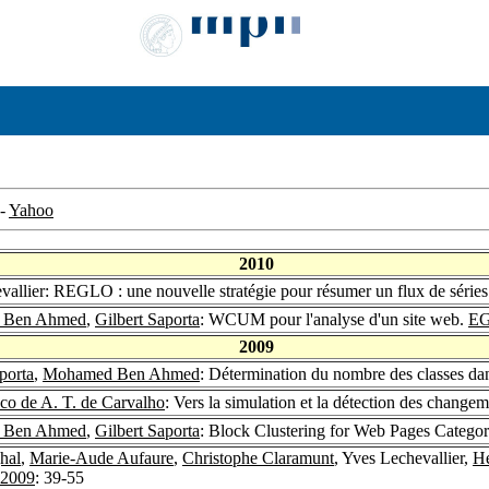
-
Yahoo
2010
vallier: REGLO : une nouvelle stratégie pour résumer un flux de séries
 Ben Ahmed
,
Gilbert Saporta
: WCUM pour l'analyse d'un site web.
EG
2009
porta
,
Mohamed Ben Ahmed
: Détermination du nombre des classes dan
co de A. T. de Carvalho
: Vers la simulation et la détection des chang
 Ben Ahmed
,
Gilbert Saporta
: Block Clustering for Web Pages Categor
hal
,
Marie-Aude Aufaure
,
Christophe Claramunt
, Yves Lechevallier,
He
2009
: 39-55