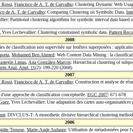
e Rossi
,
Francisco de A. T. de Carvalho
: Clustering Dynamic Web Usa
co de A. T. de Carvalho
: Comparing Clustering on Symbolic Data.
Int
lier: Partitional clustering algorithms for symbolic interval data based 
, Yves Lechevallier: Clustering constrained symbolic data.
Pattern Reco
2008
gies de classification non supervisée sur fenêtres superposées : applic
porta
,
Mohamed Ben Ahmed
: Web Content Data Mining : la classificat
astejón Limas
,
Ana González-Marcos
: Hierarchical clustering of subpop
tern Anal. Appl. 11
(2): 199-220 (2008)
2007
e Rossi
,
Francisco de A. T. de Carvalho
: Construction et analyse de ré
 d'une approche de classification conceptuelle.
EGC 2007
: 671-678
-Guez
, Yves Lechevallier: Une adaptation des cartes auto-organisatrices 
ant
: DIVCLUS-T: A monothetic divisive hierarchical clustering metho
2006
igitte Trousse
,
Marie-Aude Aufaure
: Utilisation de métadonnées pour l'ai