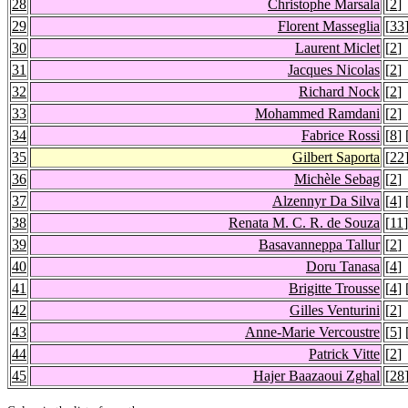
28
Christophe Marsala
[
2
]
29
Florent Masseglia
[
33
30
Laurent Miclet
[
2
]
31
Jacques Nicolas
[
2
]
32
Richard Nock
[
2
]
33
Mohammed Ramdani
[
2
]
34
Fabrice Rossi
[
8
] 
35
Gilbert Saporta
[
22
36
Michèle Sebag
[
2
]
37
Alzennyr Da Silva
[
4
] 
38
Renata M. C. R. de Souza
[
11
]
39
Basavanneppa Tallur
[
2
]
40
Doru Tanasa
[
4
]
41
Brigitte Trousse
[
4
] 
42
Gilles Venturini
[
2
]
43
Anne-Marie Vercoustre
[
5
] 
44
Patrick Vitte
[
2
]
45
Hajer Baazaoui Zghal
[
28