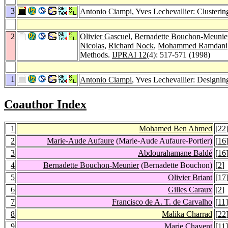
3
Antonio Ciampi
, Yves Lechevallier: Cluster
2
Olivier Gascuel
,
Bernadette Bouchon-Meunie
Nicolas
,
Richard Nock
,
Mohammed Ramdani
Methods.
IJPRAI 12
(4): 517-571 (1998)
1
Antonio Ciampi
, Yves Lechevallier: Designi
Coauthor Index
1
Mohamed Ben Ahmed
[
22
2
Marie-Aude Aufaure
(Marie-Aude Aufaure-Portier)
[
16
3
Abdourahamane Baldé
[
16
4
Bernadette Bouchon-Meunier
(Bernadette Bouchon)
[
2
]
5
Olivier Briant
[
17
6
Gilles Caraux
[
2
]
7
Francisco de A. T. de Carvalho
[
11
]
8
Malika Charrad
[
22
9
Marie Chavent
[
11
]