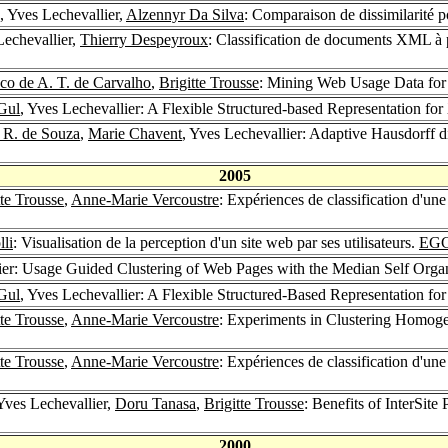
, Yves Lechevallier,
Alzennyr Da Silva
: Comparaison de dissimilarité p
Lechevallier,
Thierry Despeyroux
: Classification de documents XML à p
co de A. T. de Carvalho
,
Brigitte Trousse
: Mining Web Usage Data for 
Gul
, Yves Lechevallier: A Flexible Structured-based Representation
 R. de Souza
,
Marie Chavent
, Yves Lechevallier: Adaptive Hausdorff d
2005
tte Trousse
,
Anne-Marie Vercoustre
: Expériences de classification d'
li
: Visualisation de la perception d'un site web par ses utilisateurs.
EGC
lier: Usage Guided Clustering of Web Pages with the Median Self Org
Gul
, Yves Lechevallier: A Flexible Structured-Based Representation
tte Trousse
,
Anne-Marie Vercoustre
: Experiments in Clustering Homo
tte Trousse
,
Anne-Marie Vercoustre
: Expériences de classification d'
 Yves Lechevallier,
Doru Tanasa
,
Brigitte Trousse
: Benefits of InterSi
2000