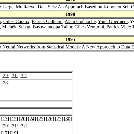
ing Large, Multi-level Data Sets: An Apporach Based on Kohonen Self
1998
r
,
Gilles Caraux
,
Patrick Gallinari
,
Alain Guénoche
,
Yann Guermeur
, Y
,
Michèle Sebag
,
Basavanneppa Tallur
,
Gilles Venturini
,
Patrick Vitte
: 
1995
ng Neural Networks from Statistical Models: A New Approach to Data 
] [
29
] [
31
] [
32
]
] [
28
]
]
]
 [
13
] [
15
] [
20
] [
24
] [
25
] [
26
] [
27
] [
30
]
] [
29
] [
31
] [
32
]
 [
17
] [
19
]