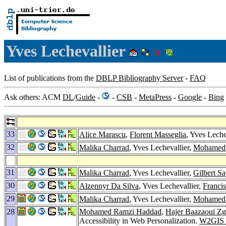
Yves Lechevallier
List of publications from the
DBLP Bibliography Server
-
FAQ
Ask others: ACM
DL
/
Guide
-
-
CSB
-
MetaPress
-
Google
-
Bing
33
Alice Marascu
,
Florent Masseglia
, Yves Leche
32
Malika Charrad
, Yves Lechevallier,
Mohamed
31
Malika Charrad
, Yves Lechevallier,
Gilbert Sa
30
Alzennyr Da Silva
, Yves Lechevallier,
Francis
29
Malika Charrad
, Yves Lechevallier,
Mohamed
28
Mohamed Ramzi Haddad
,
Hajer Baazaoui Zg
Accessibility in Web Personalization.
W2GIS 