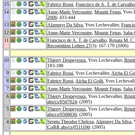
15
Fabrice Rossi
,
Francisco de A. T. de Carvalho
14
Anne-Marie Vercoustre
,
Mounir Fegas
, Yves 
2006
: 433-444
13
Alzennyr Da Silva
, Yves Lechevallier,
Francis
12
Anne-Marie Vercoustre
,
Mounir Fegas
,
Saba 
11
Francisco de A. T. de Carvalho
,
Renata M. C.
Recognition Letters 27
(3): 167-179 (2006)
10
Thierry Despeyroux
, Yves Lechevallier,
Brigi
183-188
9
Fabrice Rossi
, Yves Lechevallier,
Aïcha El Gol
8
Fabrice Rossi
,
Aïcha El Golli
, Yves Lecheval
7
Anne-Marie Vercoustre
,
Mounir Fegas
,
Saba 
6
Thierry Despeyroux
, Yves Lechevallier,
Brigi
abs/cs/0507024
: (2005)
5
Thierry Despeyroux
, Yves Lechevallier,
Brigi
abs/cs/0508036
: (2005)
4
Sergiu Theodor Chelcea
,
Alzennyr Da Silva
,
CoRR abs/cs/0511106
: (2005)