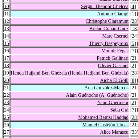
10
Sergiu Theodor Chelcea
[
4
]
11
Antonio Ciampi
[
1
] 
12
Christophe Claramunt
[
28
13
Brieuc Conan-Guez
[
18
14
Marc Csernel
[
24
15
Thierry Despeyroux
[
5
] 
16
Mounir Fegas
[
7
] 
17
Patrick Gallinari
[
2
]
18
Olivier Gascuel
[
2
]
19
Henda Hajjami Ben Ghézala
(Henda Hadjami Ben Ghézala)
[
28
20
Aïcha El Golli
[
8
] 
21
Ana González-Marcos
[
21
22
Alain Guénoche
(A. Guénoche)
[
2
]
23
Yann Guermeur
[
2
]
24
Saba Gul
[
7
] 
25
Mohamed Ramzi Haddad
[
28
26
Manuel Castejón Limas
[
21
27
Alice Marascu
[
33