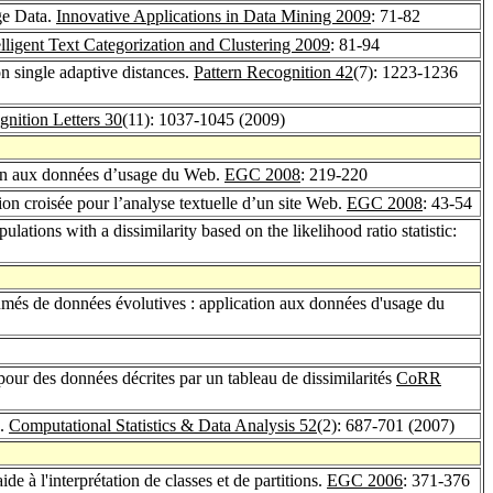
ge Data.
Innovative Applications in Data Mining 2009
: 71-82
elligent Text Categorization and Clustering 2009
: 81-94
on single adaptive distances.
Pattern Recognition 42
(7): 1223-1236
gnition Letters 30
(11): 1037-1045 (2009)
ation aux données d’usage du Web.
EGC 2008
: 219-220
ion croisée pour l’analyse textuelle d’un site Web.
EGC 2008
: 43-54
ulations with a dissimilarity based on the likelihood ratio statistic:
sumés de données évolutives : application aux données d'usage du
pour des données décrites par un tableau de dissimilarités
CoRR
d.
Computational Statistics & Data Analysis 52
(2): 687-701 (2007)
de à l'interprétation de classes et de partitions.
EGC 2006
: 371-376