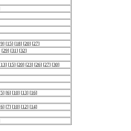
]
[
9
] [
15
] [
18
] [
20
] [
27
]
] [
29
] [
31
] [
32
]
[
13
] [
15
] [
20
] [
23
] [
26
] [
27
] [
30
]
[
5
] [
6
] [
10
] [
13
] [
16
]
[
6
] [
7
] [
10
] [
12
] [
14
]
]