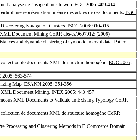
our l'analyse de l'usage d'un site web.
EGC 2006
: 409-414
artir d'une représentation linéaire des arbres de ces documents.
EGC
Discovering Navigation Clusters.
ISCC 2006
: 910-915
 for XML Document Mining
CoRR abs/cs/0607012
: (2006)
istances and dynamic clustering of symbolic interval data.
Pattern
une collection de documents XML de structure homogène.
EGC 2005
:
 2005
: 563-574
anizing Map.
ESANN 2005
: 351-356
 for XML Document Mining.
INEX 2005
: 443-457
geneous XML Documents to Validate an Existing Typology
CoRR
une collection de documents XML de structure homogène
CoRR
te Pre-Processing and Clustering Methods in E-Commerce Domain