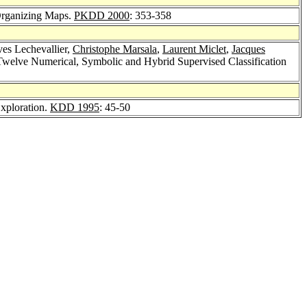
 Organizing Maps.
PKDD 2000
: 353-358
ves Lechevallier,
Christophe Marsala
,
Laurent Miclet
,
Jacques
Twelve Numerical, Symbolic and Hybrid Supervised Classification
Exploration.
KDD 1995
: 45-50