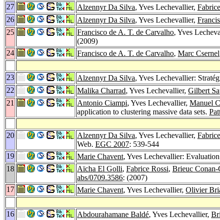
27
Alzennyr Da Silva
, Yves Lechevallier,
Fabric
26
Alzennyr Da Silva
, Yves Lechevallier,
Francis
25
Francisco de A. T. de Carvalho
, Yves Lecheval
(2009)
24
Francisco de A. T. de Carvalho
,
Marc Csernel
23
Alzennyr Da Silva
, Yves Lechevallier: Straté
22
Malika Charrad
, Yves Lechevallier,
Gilbert Sa
21
Antonio Ciampi
, Yves Lechevallier,
Manuel C
application to clustering massive data sets.
Pat
20
Alzennyr Da Silva
, Yves Lechevallier,
Fabric
Web.
EGC 2007
: 539-544
19
Marie Chavent
, Yves Lechevallier: Evaluation
18
Aïcha El Golli
,
Fabrice Rossi
,
Brieuc Conan
abs/0709.3586
: (2007)
17
Marie Chavent
, Yves Lechevallier,
Olivier Bri
16
Abdourahamane Baldé
, Yves Lechevallier,
Br