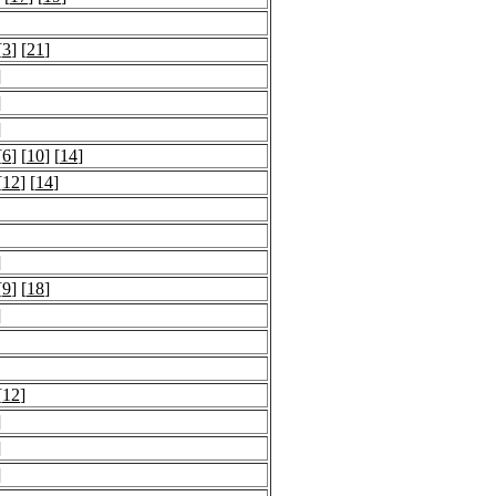
[
3
] [
21
]
]
]
]
[
6
] [
10
] [
14
]
[
12
] [
14
]
]
[
9
] [
18
]
]
[
12
]
]
]
]