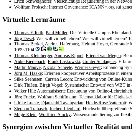
Erich Schweighofer
: Vielschichtige Regulierung in der Netw
Wolfram Proksch
: Internet Governance: ICANN=.org sui gene
Virtuelle Lernräume
Thomas Efferth
,
Paul Müller
: Der Virtuelle Campus Rheinland
Jörg Desel
: Wer will virtuell lehren? Wer will virtuell lernen?
Thomas Berkel
,
Andrea Haferburg
,
Helmut Hoyer
,
Gertraude 
1099-1104
Thomas Kleinberger
,
Andreas Rippel
,
Friedel van Megen
: Ben
Anke Biedebach
,
Frank Laskowski
,
Gunter Schlageter
: Erfahr
Martin Mauve
,
Nicolai Scheele
,
Werner Geyer
: Enhancing Syn
Jörg M. Haake
: Erlernen kooperativer Arbeitsprozesse in eine
Silke Seehusen
,
Carsten Lecon
: Entwicklung von Online-Kurse
Dirk Thißen
,
Birgit Vogel
: Systemischer Entwurf von WBT in 
Volker Hilt
: Automatisiserte Erzeugung von Online-Lehreinhei
Jörg Fricke
,
Wolfram Schiffmann
: Telematiklabor für Digitals
Ulrike Lucke
,
Djamshid Tavangarian
,
Heide-Rose Vatterrott
: 
Stephan Trahasch
,
Jochen Lienhard
: Hochschulübergreifende 
Müge Klein
,
Wolffried Stucky
: Wissensmodellierung zur flexi
Synergien zwischen Virtueller Realität un