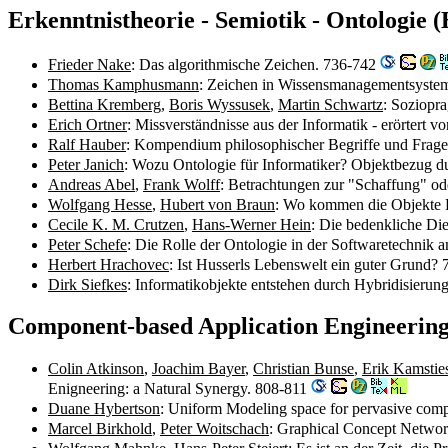
Erkenntnistheorie - Semiotik - Ontologie 
Frieder Nake
: Das algorithmische Zeichen. 736-742
Thomas Kamphusmann
: Zeichen in Wissensmanagementsyste
Bettina Kremberg
,
Boris Wyssusek
,
Martin Schwartz
: Soziopr
Erich Ortner
: Missverständnisse aus der Informatik - erörtert 
Ralf Hauber
: Kompendium philosophischer Begriffe und Frages
Peter Janich
: Wozu Ontologie für Informatiker? Objektbezug d
Andreas Abel
,
Frank Wolff
: Betrachtungen zur "Schaffung" od
Wolfgang Hesse
,
Hubert von Braun
: Wo kommen die Objekte H
Cecile K. M. Crutzen
,
Hans-Werner Hein
: Die bedenkliche Die
Peter Schefe
: Die Rolle der Ontologie in der Softwaretechnik 
Herbert Hrachovec
: Ist Husserls Lebenswelt ein guter Grund?
Dirk Siefkes
: Informatikobjekte entstehen durch Hybridisieru
Component-based Application Engineering
Colin Atkinson
,
Joachim Bayer
,
Christian Bunse
,
Erik Kamstie
Enigneering: a Natural Synergy. 808-811
Duane Hybertson
: Uniform Modeling space for pervasive com
Marcel Birkhold
,
Peter Woitschach
: Graphical Concept Networ