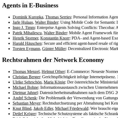
Agents in E-Business
Dominik Kuropka
,
Thomas Serries
: Personal Information Age
Jarle Hulaas
,
Walter Binder
: Using Mobile Code for Semantic I
Ingo J. Timm
: Enterprise Agents Solving Conflicts: Thecobac
Patrik Mihailescu
,
Walter Binder
: Mobile Agent Framework f
Henrik Stormer
,
Konstantin Knorr
: PDA- and Agent-based Exe
Harald Häuschen
: Secure and efficient agent-based resale of r
Torsten Eymann
,
Günter Müller
: Decentralized Electronic Ma
Rechtsrahmen der Network Economy
Thomas Menzel
,
Helmut Ofner
: E-Commerce: Neueste Normen 
Christian Berger
: Gerichtspflichtigkeit infolge Internetpräsenz
Ulrike Sehrschön
,
Maria König
: Der österreichische Ministe
Michael Bohne
: Informationsaustausch zwischen Unternehmen 
Dietmar Jahnel
: Datensicherheitsmaßnahmen nach dem DSG 
André Schenk
: Die Problematik der Verwendung von Gattungs
Sebastian Meyer
: Rechtsdurchsetzung per Abmahnung bei Kenn
Knut Blind
,
Jakob Edler
,
Michael Friedewald
: Wer braucht eig
Detlef Kröger
: Technische Schutzsysteme als faktische Schra