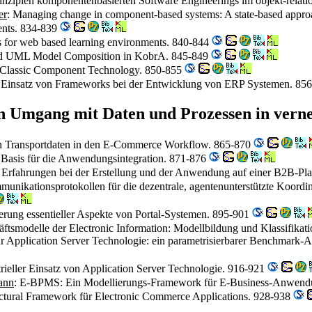
e Prinzipien komponentenbasierten Software Engineerings im objekt-re
er
: Managing change in component-based systems: A state-based appr
ents. 834-839
 for web based learning environments. 840-844
d UML Model Composition in KobrA. 845-849
 Classic Component Technology. 850-855
 Einsatz von Frameworks bei der Entwicklung von ERP Systemen. 85
n Umgang mit Daten und Prozessen in ver
von Transportdaten in den E-Commerce Workflow. 865-870
 Basis für die Anwendungsintegration. 871-876
l - Erfahrungen bei der Erstellung und der Anwendung auf einer B2B-P
unikationsprotokollen für die dezentrale, agentenunterstützte Koor
sierung essentieller Aspekte von Portal-Systemen. 895-901
äftsmodelle der Electronic Information: Modellbildung und Klassifikat
r Application Server Technologie: ein parametrisierbarer Benchmark-A
trieller Einsatz von Application Server Technologie. 916-921
ann
: E-BPMS: Ein Modellierungs-Framework für E-Business-Anwen
ectural Framework für Electronic Commerce Applications. 928-938