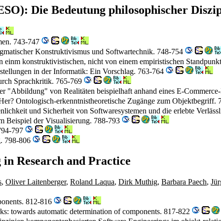
(ESO): Die Bedeutung philosophischer Diszip
men. 743-747
agmatischer Konstruktivismus und Softwartechnik. 748-754
von einm konstruktivistischen, nicht von einem empiristischen Standpun
tellungen in der Informatik: Ein Vorschlag. 763-764
urch Sprachkritik. 765-769
er "Abbildung" von Realitäten beispielhaft anhand eines E-Commerce
er? Ontologisch-erkenntnistheoretische Zugänge zum Objektbegriff.
nlichkeit und Sicherheit von Softwaresystemen und die erlebte Verläss
am Beispiel der Visualisierung. 788-793
 794-797
ng. 798-806
 in Research and Practice
s
,
Oliver Laitenberger
,
Roland Laqua
,
Dirk Muthig
,
Barbara Paech
,
Jü
ponents. 812-816
ks: towards automatic determination of components. 817-822