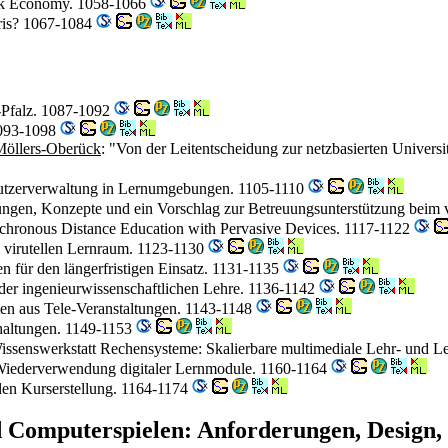
ork Economy. 1058-1066
ris? 1067-1084
-Pfalz. 1087-1092
 1093-1098
Möllers-Oberück
: "Von der Leitentscheidung zur netzbasierten Universi
utzerverwaltung in Lernumgebungen. 1105-1110
ungen, Konzepte und ein Vorschlag zur Betreuungsunterstützung beim 
chronous Distance Education with Pervasive Devices. 1117-1122
m virutellen Lernraum. 1123-1130
n für den längerfristigen Einsatz. 1131-1135
der ingenieurwissenschaftlichen Lehre. 1136-1142
ten aus Tele-Veranstaltungen. 1143-1148
chaltungen. 1149-1153
Wissenswerkstatt Rechensysteme: Skalierbare multimediale Lehr- und L
Wiederverwendung digitaler Lernmodule. 1160-1164
blen Kurserstellung. 1164-1174
d Computerspielen: Anforderungen, Design,