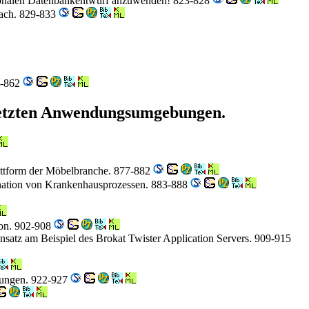
lationalen Datenbankentwurf anzuwenden! 823-828
oach. 829-833
6-862
netzten Anwendungsumgebungen.
lattform der Möbelbranche. 877-882
dination von Krankenhausprozessen. 883-888
ion. 902-908
nsatz am Beispiel des Brokat Twister Application Servers. 909-915
dungen. 922-927