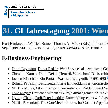
31.
GI Jahrestagung
2001: Wien,
Kurt Bauknecht
,
Wilfried Brauer
,
Thomas A. Mück
(Eds.): Informati
September 2001, Universität Wien, ISBN 3-85403-157-2, Band 2
E-Business-Engineering
Frank Leymann
,
Dieter Roller
: Web Services als technische G
Christian Kamm
,
Frank Reine
,
Hendrik Wördehoff
: Basisarch
Jochen Rütschlin
: Ein Portal - Was ist das eigentlich? 691-696
Roland Petrasch
: Benutzerzentrierte Entwicklung ergonomi
Markus Müller
,
Oliver Liebig
,
Constantin von Ridder
,
Karel Wa
Uwe Meyer
: Brauchen wir ein "E-Projektmanagement"? 714-
Inyong Chang
,
Rolf-Peter Liedtke
: Entwicklung eines web-bas
Martin Pakendorf
: The CoreMedia Process for Content Applic