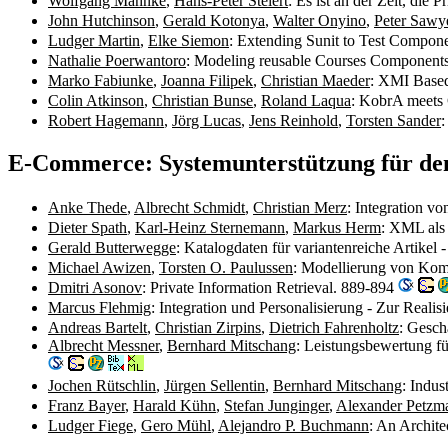
Wolfgang Mahnke
,
Hans-Peter Steiert
: Es ist an der Zeit, di
John Hutchinson
,
Gerald Kotonya
,
Walter Onyino
,
Peter Sawy
Ludger Martin
,
Elke Siemon
: Extending Sunit to Test Compon
Nathalie Poerwantoro
: Modeling reusable Courses Components
Marko Fabiunke
,
Joanna Filipek
,
Christian Maeder
: XMI Base
Colin Atkinson
,
Christian Bunse
,
Roland Laqua
: KobrA meets
Robert Hagemann
,
Jörg Lucas
,
Jens Reinhold
,
Torsten Sander
:
E-Commerce: Systemunterstützung für de
Anke Thede
,
Albrecht Schmidt
,
Christian Merz
: Integration 
Dieter Spath
,
Karl-Heinz Sternemann
,
Markus Herm
: XML als
Gerald Butterwegge
: Katalogdaten für variantenreiche Artike
Michael Awizen
,
Torsten O. Paulussen
: Modellierung von Komm
Dmitri Asonov
: Private Information Retrieval. 889-894
Marcus Flehmig
: Integration und Personalisierung - Zur Reali
Andreas Bartelt
,
Christian Zirpins
,
Dietrich Fahrenholtz
: Gesch
Albrecht Messner
,
Bernhard Mitschang
: Leistungsbewertung fü
Jochen Rütschlin
,
Jürgen Sellentin
,
Bernhard Mitschang
: Indus
Franz Bayer
,
Harald Kühn
,
Stefan Junginger
,
Alexander Petzm
Ludger Fiege
,
Gero Mühl
,
Alejandro P. Buchmann
: An Archit