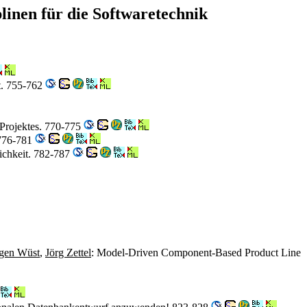
linen für die Softwaretechnik
kt. 755-762
-Projektes. 770-775
 776-781
lichkeit. 782-787
rgen Wüst
,
Jörg Zettel
: Model-Driven Component-Based Product Line