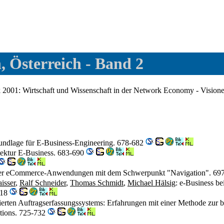
 Österreich - Band 2
k 2001: Wirtschaft und Wissenschaft in der Network Economy - Vision
rundlage für E-Business-Engineering. 678-682
itektur E-Business. 683-690
scher eCommerce-Anwendungen mit dem Schwerpunkt "Navigation". 69
isser
,
Ralf Schneider
,
Thomas Schmidt
,
Michael Hälsig
: e-Business be
718
ierten Auftragserfassungssystems: Erfahrungen mit einer Methode zur
ations. 725-732