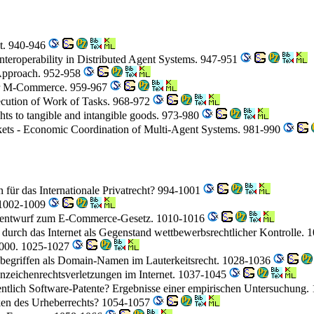
nt. 940-946
nteroperability in Distributed Agent Systems. 947-951
 Approach. 952-958
ür M-Commerce. 959-967
cution of Work of Tasks. 968-972
ights to tangible and intangible goods. 973-980
rkets - Economic Coordination of Multi-Agent Systems. 981-990
für das Internationale Privatrecht? 994-1001
. 1002-1009
rialentwurf zum E-Commerce-Gesetz. 1010-1016
durch das Internet als Gegenstand wettbewerbsrechtlicher Kontrolle.
2000. 1025-1027
begriffen als Domain-Namen im Lauterkeitsrecht. 1028-1036
zeichenrechtsverletzungen im Internet. 1037-1045
entlich Software-Patente? Ergebnisse einer empirischen Untersuchung
nken des Urheberrechts? 1054-1057