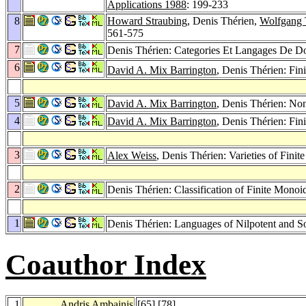
Applications 1988
: 199-233
8
Howard Straubing
, Denis Thérien,
Wolfgang
561-575
7
Denis Thérien: Categories Et Langages De 
6
David A. Mix Barrington
, Denis Thérien: Fin
5
David A. Mix Barrington
, Denis Thérien: N
4
David A. Mix Barrington
, Denis Thérien: Fin
3
Alex Weiss
, Denis Thérien: Varieties of Finit
2
Denis Thérien: Classification of Finite Mon
1
Denis Thérien: Languages of Nilpotent and S
Coauthor Index
1
Andris Ambainis
[
65
] [
78
]