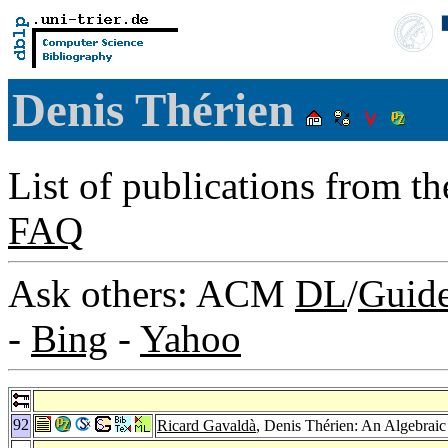
Denis Thérien
List of publications from t
FAQ
Ask others: ACM
DL
/
Guid
-
Bing
-
Yahoo
92
Ricard Gavaldà
, Denis Thérien: An Algebrai