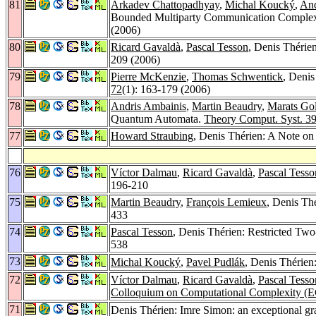
81
Arkadev Chattopadhyay
,
Michal Koucký
,
And
Bounded Multiparty Communication Complex
(2006)
80
Ricard Gavaldà
,
Pascal Tesson
, Denis Thérie
209 (2006)
79
Pierre McKenzie
,
Thomas Schwentick
, Denis
72
(1): 163-179 (2006)
78
Andris Ambainis
,
Martin Beaudry
,
Marats Go
Quantum Automata.
Theory Comput. Syst. 3
77
Howard Straubing
, Denis Thérien: A Note 
76
Víctor Dalmau
,
Ricard Gavaldà
,
Pascal Tesso
196-210
75
Martin Beaudry
,
François Lemieux
, Denis Th
433
74
Pascal Tesson
, Denis Thérien: Restricted Tw
538
73
Michal Koucký
,
Pavel Pudlák
, Denis Thérien
72
Víctor Dalmau
,
Ricard Gavaldà
,
Pascal Tesso
Colloquium on Computational Complexity (
71
Denis Thérien: Imre Simon: an exceptional gr