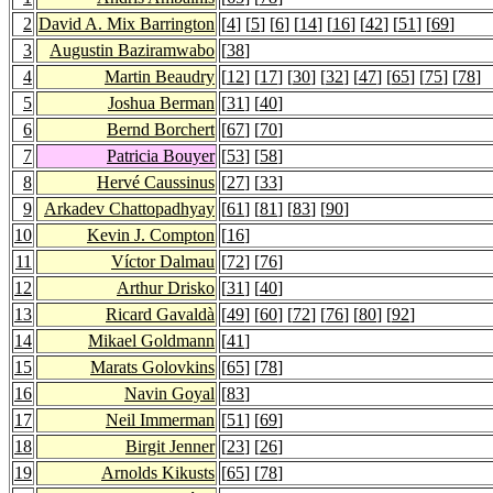
2
David A. Mix Barrington
[
4
] [
5
] [
6
] [
14
] [
16
] [
42
] [
51
] [
69
]
3
Augustin Baziramwabo
[
38
]
4
Martin Beaudry
[
12
] [
17
] [
30
] [
32
] [
47
] [
65
] [
75
] [
78
]
5
Joshua Berman
[
31
] [
40
]
6
Bernd Borchert
[
67
] [
70
]
7
Patricia Bouyer
[
53
] [
58
]
8
Hervé Caussinus
[
27
] [
33
]
9
Arkadev Chattopadhyay
[
61
] [
81
] [
83
] [
90
]
10
Kevin J. Compton
[
16
]
11
Víctor Dalmau
[
72
] [
76
]
12
Arthur Drisko
[
31
] [
40
]
13
Ricard Gavaldà
[
49
] [
60
] [
72
] [
76
] [
80
] [
92
]
14
Mikael Goldmann
[
41
]
15
Marats Golovkins
[
65
] [
78
]
16
Navin Goyal
[
83
]
17
Neil Immerman
[
51
] [
69
]
18
Birgit Jenner
[
23
] [
26
]
19
Arnolds Kikusts
[
65
] [
78
]