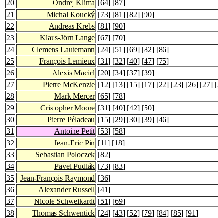
20
Ondrej Klíma
[
64
] [
87
]
21
Michal Koucký
[
73
] [
81
] [
82
] [
90
]
22
Andreas Krebs
[
81
] [
90
]
23
Klaus-Jörn Lange
[
67
] [
70
]
24
Clemens Lautemann
[
24
] [
51
] [
69
] [
82
] [
86
]
25
François Lemieux
[
31
] [
32
] [
40
] [
47
] [
75
]
26
Alexis Maciel
[
20
] [
34
] [
37
] [
39
]
27
Pierre McKenzie
[
12
] [
13
] [
15
] [
17
] [
22
] [
23
] [
26
] [
27
] [
28
Mark Mercer
[
65
] [
78
]
29
Cristopher Moore
[
31
] [
40
] [
42
] [
50
]
30
Pierre Péladeau
[
15
] [
29
] [
30
] [
39
] [
46
]
31
Antoine Petit
[
53
] [
58
]
32
Jean-Eric Pin
[
11
] [
18
]
33
Sebastian Poloczek
[
82
]
34
Pavel Pudlák
[
73
] [
83
]
35
Jean-François Raymond
[
36
]
36
Alexander Russell
[
41
]
37
Nicole Schweikardt
[
51
] [
69
]
38
Thomas Schwentick
[
24
] [
43
] [
52
] [
79
] [
84
] [
85
] [
91
]