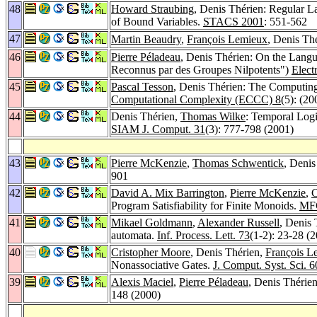
48
Howard Straubing
, Denis Thérien: Regular 
of Bound Variables.
STACS 2001
: 551-562
47
Martin Beaudry
,
François Lemieux
, Denis Th
46
Pierre Péladeau
, Denis Thérien: On the Langu
Reconnus par des Groupes Nilpotents")
Elect
45
Pascal Tesson
, Denis Thérien: The Computin
Computational Complexity (ECCC) 8
(5): (20
44
Denis Thérien,
Thomas Wilke
: Temporal Logi
SIAM J. Comput. 31
(3): 777-798 (2001)
43
Pierre McKenzie
,
Thomas Schwentick
, Denis
901
42
David A. Mix Barrington
,
Pierre McKenzie
,
C
Program Satisfiability for Finite Monoids.
MF
41
Mikael Goldmann
,
Alexander Russell
, Denis 
automata.
Inf. Process. Lett. 73
(1-2): 23-28 (
40
Cristopher Moore
, Denis Thérien,
François L
Nonassociative Gates.
J. Comput. Syst. Sci. 6
39
Alexis Maciel
,
Pierre Péladeau
, Denis Thérie
148 (2000)