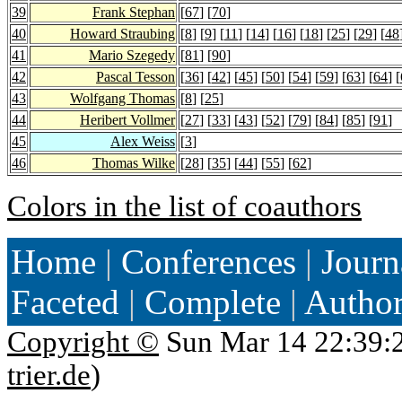
39
Frank Stephan
[
67
] [
70
]
40
Howard Straubing
[
8
] [
9
] [
11
] [
14
] [
16
] [
18
] [
25
] [
29
] [
48
41
Mario Szegedy
[
81
] [
90
]
42
Pascal Tesson
[
36
] [
42
] [
45
] [
50
] [
54
] [
59
] [
63
] [
64
] [
43
Wolfgang Thomas
[
8
] [
25
]
44
Heribert Vollmer
[
27
] [
33
] [
43
] [
52
] [
79
] [
84
] [
85
] [
91
]
45
Alex Weiss
[
3
]
46
Thomas Wilke
[
28
] [
35
] [
44
] [
55
] [
62
]
Colors in the list of coauthors
Home
|
Conferences
|
Journ
Faceted
|
Complete
|
Autho
Copyright ©
Sun Mar 14 22:39:
trier.de
)