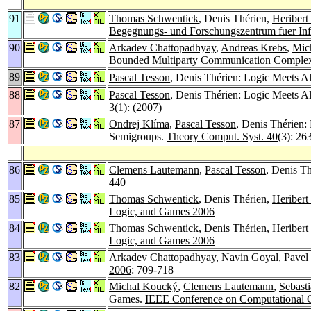
91
Thomas Schwentick
, Denis Thérien,
Heribert
Begegnungs- und Forschungszentrum fuer Inf
90
Arkadev Chattopadhyay
,
Andreas Krebs
,
Mic
Bounded Multiparty Communication Complex
89
Pascal Tesson
, Denis Thérien: Logic Meets A
88
Pascal Tesson
, Denis Thérien: Logic Meets A
3
(1): (2007)
87
Ondrej Klíma
,
Pascal Tesson
, Denis Thérien:
Semigroups.
Theory Comput. Syst. 40
(3): 26
86
Clemens Lautemann
,
Pascal Tesson
, Denis T
440
85
Thomas Schwentick
, Denis Thérien,
Heribert
Logic, and Games 2006
84
Thomas Schwentick
, Denis Thérien,
Heribert
Logic, and Games 2006
83
Arkadev Chattopadhyay
,
Navin Goyal
,
Pavel
2006
: 709-718
82
Michal Koucký
,
Clemens Lautemann
,
Sebast
Games.
IEEE Conference on Computational 