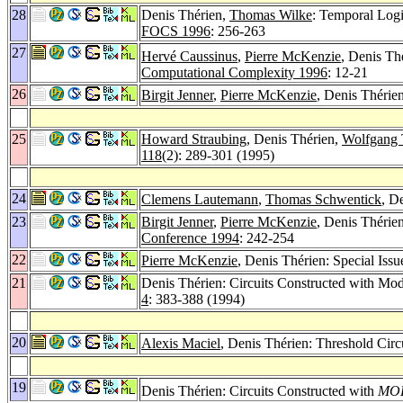
28
Denis Thérien,
Thomas Wilke
: Temporal Logi
FOCS 1996
: 256-263
27
Hervé Caussinus
,
Pierre McKenzie
, Denis Th
Computational Complexity 1996
: 12-21
26
Birgit Jenner
,
Pierre McKenzie
, Denis Théri
25
Howard Straubing
, Denis Thérien,
Wolfgang
118
(2): 289-301 (1995)
24
Clemens Lautemann
,
Thomas Schwentick
, D
23
Birgit Jenner
,
Pierre McKenzie
, Denis Théri
Conference 1994
: 242-254
22
Pierre McKenzie
, Denis Thérien: Special Iss
21
Denis Thérien: Circuits Constructed with M
4
: 383-388 (1994)
20
Alexis Maciel
, Denis Thérien: Threshold Circu
19
Denis Thérien: Circuits Constructed with
MO