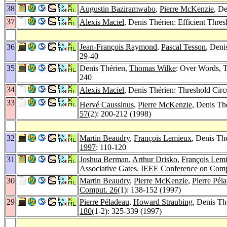
38
Augustin Baziramwabo
,
Pierre McKenzie
, D
37
Alexis Maciel
, Denis Thérien: Efficient Thres
36
Jean-François Raymond
,
Pascal Tesson
, Deni
29-40
35
Denis Thérien,
Thomas Wilke
: Over Words, T
240
34
Alexis Maciel
, Denis Thérien: Threshold Circ
33
Hervé Caussinus
,
Pierre McKenzie
, Denis Th
57
(2): 200-212 (1998)
32
Martin Beaudry
,
François Lemieux
, Denis Th
1997
: 110-120
31
Joshua Berman
,
Arthur Drisko
,
François Lem
Associative Gates.
IEEE Conference on Comp
30
Martin Beaudry
,
Pierre McKenzie
,
Pierre Pél
Comput. 26
(1): 138-152 (1997)
29
Pierre Péladeau
,
Howard Straubing
, Denis Th
180
(1-2): 325-339 (1997)