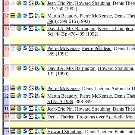
18
Jean-Eric Pin
,
Howard Straubing
, Denis Thér
219-250 (1992)
17
Martin Beaudry
,
Pierre McKenzie
, Denis Thé
39
(3): 599-616 (1992)
16
David A. Mix Barrington
,
Kevin J. Compton
Sci. 44
(3): 478-499 (1992)
15
Pierre McKenzie
,
Pierre Péladeau
, Denis Thé
359 (1991)
14
David A. Mix Barrington
,
Howard Straubing
132 (1990)
13
Pierre McKenzie
, Denis Thérien: Automata T
12
Martin Beaudry
,
Pierre McKenzie
, Denis Thé
STACS 1989
: 388-399
11
Jean-Eric Pin
,
Howard Straubing
, Denis Thér
10
Denis Thérien: Programs over Aperiodic Mon
9
Howard Straubing
, Denis Thérien: Finite au