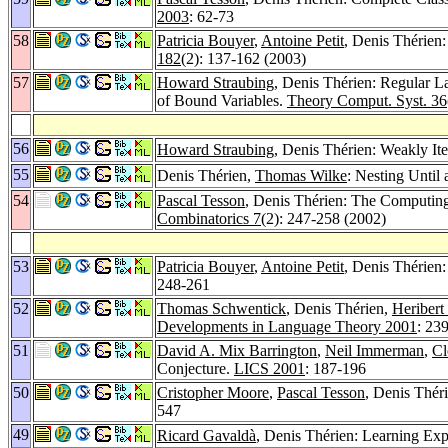
2003
: 62-73
58
Patricia Bouyer
,
Antoine Petit
, Denis Thérien
182
(2): 137-162 (2003)
57
Howard Straubing
, Denis Thérien: Regular 
of Bound Variables.
Theory Comput. Syst. 36
56
Howard Straubing
, Denis Thérien: Weakly It
55
Denis Thérien,
Thomas Wilke
: Nesting Until
54
Pascal Tesson
, Denis Thérien: The Computin
Combinatorics 7
(2): 247-258 (2002)
53
Patricia Bouyer
,
Antoine Petit
, Denis Thérien
248-261
52
Thomas Schwentick
, Denis Thérien,
Heribert
Developments in Language Theory 2001
: 23
51
David A. Mix Barrington
,
Neil Immerman
,
Cl
Conjecture.
LICS 2001
: 187-196
50
Cristopher Moore
,
Pascal Tesson
, Denis Théri
547
49
Ricard Gavaldà
, Denis Thérien: Learning Ex