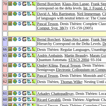
70
Bernd Borchert
,
Klaus-Jörn Lange
,
Frank Ste
correspond on the delta levels.
Int. J. Found. 
69
David A. Mix Barrington
,
Neil Immerman
,
Cl
of languages with neutral letters or: The Cra
68
Pascal Tesson
, Denis Thérien: Complete Clas
Comput. Syst. 38
(2): 135-159 (2005)
67
Bernd Borchert
,
Klaus-Jörn Lange
,
Frank Ste
Hierarchy Correspond on the Delta Levels.
De
66
Denis Thérien: Regular Languages, Unambig
65
Andris Ambainis
,
Martin Beaudry
,
Marats Go
Quantum Automata.
STACS 2004
: 93-104
64
Ondrej Klíma
,
Pascal Tesson
, Denis Thérien:
Semigroups
Electronic Colloquium on Compu
63
Pascal Tesson
, Denis Thérien: Monoids and 
62
Denis Thérien,
Thomas Wilke
: Nesting Until
61
Arkadev Chattopadhyay
, Denis Thérien: Loc
60
Ricard Gavaldà
, Denis Thérien: Algebraic Ch
59
Pascal Tesson
, Denis Thérien: Complete Clas