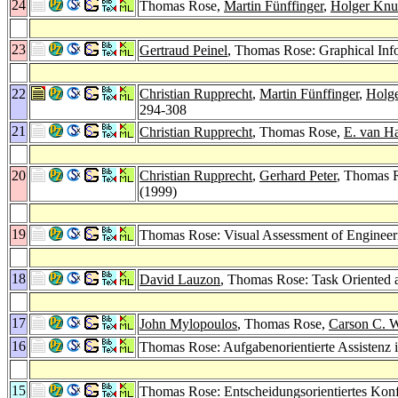
24
Thomas Rose,
Martin Fünffinger
,
Holger Knu
23
Gertraud Peinel
, Thomas Rose: Graphical Inf
22
Christian Rupprecht
,
Martin Fünffinger
,
Holg
294-308
21
Christian Rupprecht
, Thomas Rose,
E. van H
20
Christian Rupprecht
,
Gerhard Peter
, Thomas R
(1999)
19
Thomas Rose: Visual Assessment of Engineerin
18
David Lauzon
, Thomas Rose: Task Oriented a
17
John Mylopoulos
, Thomas Rose,
Carson C. 
16
Thomas Rose: Aufgabenorientierte Assistenz 
15
Thomas Rose: Entscheidungsorientiertes Kon