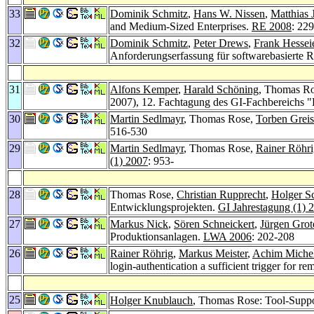
33
Dominik Schmitz
,
Hans W. Nissen
,
Matthias 
and Medium-Sized Enterprises.
RE 2008
: 22
32
Dominik Schmitz
,
Peter Drews
,
Frank Hessei
Anforderungserfassung für softwarebasierte 
31
Alfons Kemper
,
Harald Schöning
, Thomas R
2007), 12. Fachtagung des GI-Fachbereichs 
30
Martin Sedlmayr
, Thomas Rose,
Torben Greis
516-530
29
Martin Sedlmayr
, Thomas Rose,
Rainer Röhr
(1) 2007
: 953-
28
Thomas Rose,
Christian Rupprecht
,
Holger Sc
Entwicklungsprojekten.
GI Jahrestagung (1) 
27
Markus Nick
,
Sören Schneickert
,
Jürgen Grot
Produktionsanlagen.
LWA 2006
: 202-208
26
Rainer Röhrig
,
Markus Meister
,
Achim Miche
login-authentication a sufficient trigger for r
25
Holger Knublauch
, Thomas Rose: Tool-Suppo