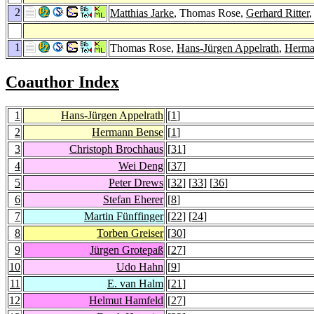
2
Matthias Jarke
, Thomas Rose,
Gerhard Ritter
1
Thomas Rose,
Hans-Jürgen Appelrath
,
Herma
Coauthor Index
1
Hans-Jürgen Appelrath
[
1
]
2
Hermann Bense
[
1
]
3
Christoph Brochhaus
[
31
]
4
Wei Deng
[
37
]
5
Peter Drews
[
32
] [
33
] [
36
]
6
Stefan Eherer
[
8
]
7
Martin Fünffinger
[
22
] [
24
]
8
Torben Greiser
[
30
]
9
Jürgen Grotepaß
[
27
]
10
Udo Hahn
[
9
]
11
E. van Halm
[
21
]
12
Helmut Hamfeld
[
27
]