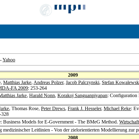
-
Yahoo
2009
e,
Matthias Jarke
,
Andreas Polzer
,
Jacob Palczynski
,
Stefan Kowalewsk
DA-FA 2009
: 253-264
Matthias Jarke
,
Harald Nonn
,
Korakoj Sanguanpiyapan
: Configuration
Jarke
, Thomas Rose,
Peter Drews
,
Frank J. Hesseler
,
Michael Reke
: E
3-328
e: Business Models for E-Government - The BMeG Method.
Wirtschaf
medizinischer Leitlinien - Von der zielorientierten Modellierung zur p
2008