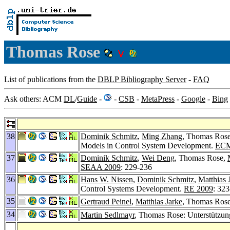
Thomas Rose
List of publications from the
DBLP Bibliography Server
-
FAQ
Ask others: ACM
DL
/
Guide
-
-
CSB
-
MetaPress
-
Google
-
Bing
38
Dominik Schmitz
,
Ming Zhang
, Thomas Ros
Models in Control System Development.
ECM
37
Dominik Schmitz
,
Wei Deng
, Thomas Rose,
SEAA 2009
: 229-236
36
Hans W. Nissen
,
Dominik Schmitz
,
Matthias 
Control Systems Development.
RE 2009
: 32
35
Gertraud Peinel
,
Matthias Jarke
, Thomas Ros
34
Martin Sedlmayr
, Thomas Rose: Unterstützung 