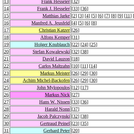
13
Frank Hesseier
[
32
]
14
Frank J. Hesseler
[
33
] [
36
]
15
Matthias Jarke
[
2
] [
3
] [
4
] [
5
] [
6
] [
7
] [
8
] [
9
] [
11
] 
16
Manfred A. Jeusfeld
[
4
] [
5
] [
6
] [
8
]
17
Christian Katzer
[
26
]
18
Alfons Kemper
[
31
]
19
Holger Knublauch
[
22
] [
24
] [
25
]
20
Stefan Kowalewski
[
32
] [
38
]
21
David Lauzon
[
18
]
22
Carlos Maltzahn
[
10
] [
11
] [
14
]
23
Markus Meister
[
26
] [
29
] [
30
]
24
Achim Michel-Backofen
[
26
] [
29
] [
30
]
25
John Mylopoulos
[
12
] [
17
]
26
Markus Nick
[
27
]
27
Hans W. Nissen
[
33
] [
36
]
28
Harald Nonn
[
37
]
29
Jacob Palczynski
[
32
] [
38
]
30
Gertraud Peinel
[
23
] [
35
]
31
Gerhard Peter
[
20
]