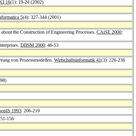
KI 16
(1): 19-24 (2002)
formatica 5
(4): 327-344 (2001)
about the Construction of Engineering Processes.
CAiSE 2000
:
nterprises.
DIISM 2000
: 46-53
sierung von Prozessmodellen.
Wirtschaftsinformatik 41
(3): 226-236
998)
oopIS 1993
: 206-219
151-156