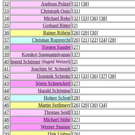
32
Andreas Polzer
[
32
] [
38
]
33
Christoph Quix
[
31
]
34
Michael Reke
[
32
] [
33
] [
36
] [
38
]
35
Gerhard Ritter
[
2
]
36
Rainer Röhrig
[
26
] [
29
] [
30
]
37
Christian Rupprecht
[
20
] [
21
] [
22
] [
24
] [
28
]
38
Torsten Sander
[
27
]
39
Korakoj Sanguanpiyapan
[
37
]
40
Ingrid Schirmer
(Ingrid Wetzel)
[
2
]
41
Joachim W. Schmidt
[
2
]
42
Dominik Schmitz
[
32
] [
33
] [
36
] [
37
] [
38
]
43
Sören Schneickert
[
27
]
44
Harald Schöning
[
31
]
45
Holger Schott
[
28
]
46
Martin Sedlmayr
[
26
] [
29
] [
30
] [
34
]
47
Thomas Seidl
[
31
]
48
Michael Stöhr
[
27
]
49
Werner Stumpe
[
27
]
50
Dirk Uphus
[
26
]