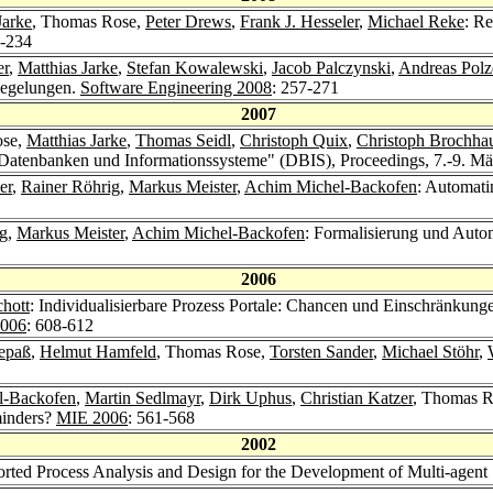
Jarke
, Thomas Rose,
Peter Drews
,
Frank J. Hesseler
,
Michael Reke
: R
9-234
er
,
Matthias Jarke
,
Stefan Kowalewski
,
Jacob Palczynski
,
Andreas Polz
Regelungen.
Software Engineering 2008
: 257-271
2007
ose,
Matthias Jarke
,
Thomas Seidl
,
Christoph Quix
,
Christoph Brochha
"Datenbanken und Informationssysteme" (DBIS), Proceedings, 7.-9. 
er
,
Rainer Röhrig
,
Markus Meister
,
Achim Michel-Backofen
: Automati
ig
,
Markus Meister
,
Achim Michel-Backofen
: Formalisierung und Auto
2006
hott
: Individualisierbare Prozess Portale: Chancen und Einschränk
2006
: 608-612
epaß
,
Helmut Hamfeld
, Thomas Rose,
Torsten Sander
,
Michael Stöhr
,
l-Backofen
,
Martin Sedlmayr
,
Dirk Uphus
,
Christian Katzer
, Thomas Ro
eminders?
MIE 2006
: 561-568
2002
rted Process Analysis and Design for the Development of Multi-agent