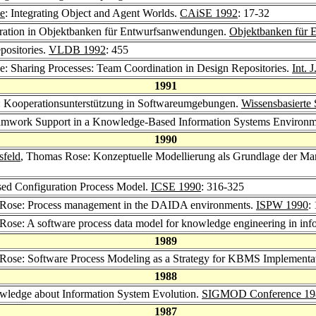
ke
: Integrating Object and Agent Worlds.
CAiSE 1992
: 17-32
ration in Objektbanken für Entwurfsanwendungen.
Objektbanken für 
positories.
VLDB 1992
: 455
: Sharing Processes: Team Coordination in Design Repositories.
Int. 
1991
: Kooperationsunterstützung in Softwareumgebungen.
Wissensbasierte
amwork Support in a Knowledge-Based Information Systems Environ
1990
sfeld
, Thomas Rose: Konzeptuelle Modellierung als Grundlage der Ma
sed Configuration Process Model.
ICSE 1990
: 316-325
 Rose: Process management in the DAIDA environments.
ISPW 1990
:
Rose: A software process data model for knowledge engineering in inf
1989
Rose: Software Process Modeling as a Strategy for KBMS Implementa
1988
ledge about Information System Evolution.
SIGMOD Conference 19
1987