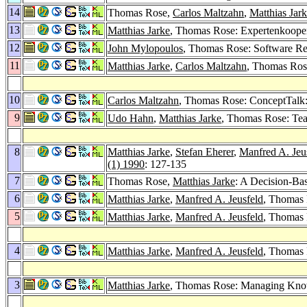
14
Thomas Rose,
Carlos Maltzahn
,
Matthias Jar
13
Matthias Jarke
, Thomas Rose: Expertenkoope
12
John Mylopoulos
, Thomas Rose: Software Re
11
Matthias Jarke
,
Carlos Maltzahn
, Thomas Rose
10
Carlos Maltzahn
, Thomas Rose: ConceptTalk
9
Udo Hahn
,
Matthias Jarke
, Thomas Rose: Te
8
Matthias Jarke
,
Stefan Eherer
,
Manfred A. Jeu
(1) 1990
: 127-135
7
Thomas Rose,
Matthias Jarke
: A Decision-Ba
6
Matthias Jarke
,
Manfred A. Jeusfeld
, Thomas
5
Matthias Jarke
,
Manfred A. Jeusfeld
, Thomas 
4
Matthias Jarke
,
Manfred A. Jeusfeld
, Thomas 
3
Matthias Jarke
, Thomas Rose: Managing Know