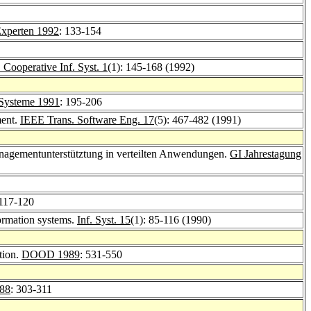
Experten 1992
: 133-154
J. Cooperative Inf. Syst. 1
(1): 145-168 (1992)
 Systeme 1991
: 195-206
ment.
IEEE Trans. Software Eng. 17
(5): 467-482 (1991)
nagementunterstütztung in verteilten Anwendungen.
GI Jahrestagung
 117-120
ormation systems.
Inf. Syst. 15
(1): 85-116 (1990)
tion.
DOOD 1989
: 531-550
88
: 303-311