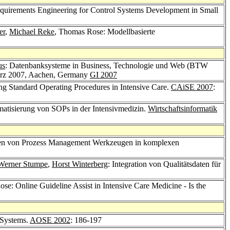
equirements Engineering for Control Systems Development in Small
er
,
Michael Reke
, Thomas Rose: Modellbasierte
us
: Datenbanksysteme in Business, Technologie und Web (BTW
März 2007, Aachen, Germany
GI 2007
ng Standard Operating Procedures in Intensive Care.
CAiSE 2007
:
matisierung von SOPs in der Intensivmedizin.
Wirtschaftsinformatik
ungen von Prozess Management Werkzeugen in komplexen
Werner Stumpe
,
Horst Winterberg
: Integration von Qualitätsdaten für
se: Online Guideline Assist in Intensive Care Medicine - Is the
 Systems.
AOSE 2002
: 186-197