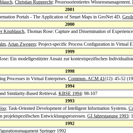
blauch
,
Christian Rupprecht
: Prozessorientiertes Wissensmanagement.
2001
ormation Portals - The Application of Smart Maps in GeoNet 4D.
GeoIn
2000
er Knublauch
, Thomas Rose: Capture and Dissemination of Experience 
alm
,
Arian Zwegers
: Project-specific Process Configuration in Virtual E
1999
ose: Ein modellgestützter Ansatz zur kontextspezifischen Individuali
1998
g Processes in Virtual Enterprises.
Commun. ACM 41
(12): 45-52 (1
1994
nd Similarity-Based Retrieval.
KBSE 1994
: 98-107
1993
Woo
: Task-Oriented Development of Intelligent Information Systems.
C
in projektspezifischen Entwicklungsprozessen.
GI Jahrestagung 1993
: 
1992
figurationsmagament Springer 1992