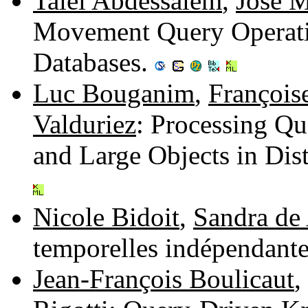
Talel Abdessalem
,
José M
Movement Query Operati
Databases.
Luc Bouganim
,
François
Valduriez
: Processing Qu
and Large Objects in Dis
Nicole Bidoit
,
Sandra d
temporelles indépendante
Jean-François Boulicaut
,