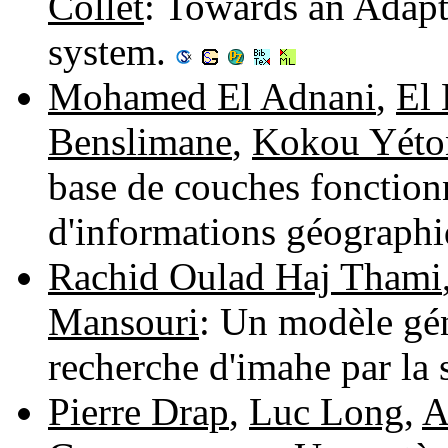
Collet
: Towards an Adap
system.
Mohamed El Adnani
,
El
Benslimane
,
Kokou Yéto
base de couches fonction
d'informations géograph
Rachid Oulad Haj Thami
Mansouri
: Un modèle gén
recherche d'imahe par la
Pierre Drap
,
Luc Long
,
A