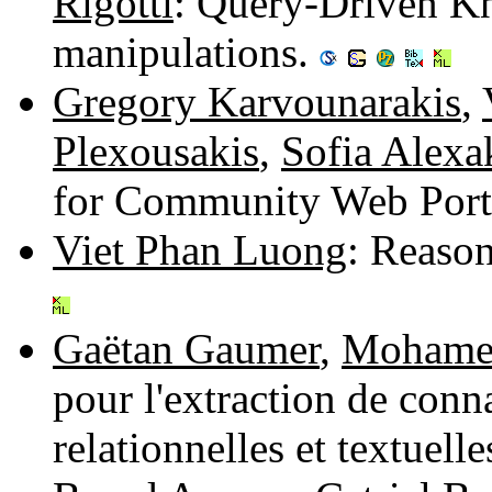
Rigotti
: Query-Driven K
manipulations.
Gregory Karvounarakis
,
Plexousakis
,
Sofia Alexa
for Community Web Port
Viet Phan Luong
: Reaso
Gaëtan Gaumer
,
Mohame
pour l'extraction de conn
relationnelles et textuelle