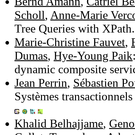
Bernd Amann
,
Catriel Be
Scholl
,
Anne-Marie Verco
Tree Queries with XPath
Marie-Christine Fauvet
,
Dumas
,
Hye-Young Paik
dynamic composite servi
Jean Perrin
,
Sébastien Pou
Systèmes transactionnels
Khalid Belhajjame
,
Geno