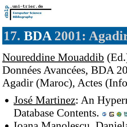
17.
BDA
2001: Agadi
Noureddine Mouaddib
(Ed.
Données Avancées, BDA 200
Agadir (Maroc), Actes (Inf
José Martinez
: An Hyper
Database Contents.
Ioana Manolescu
,
Daniel