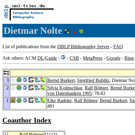
Dietmar Nolte
List of publications from the
DBLP Bibliography Server
-
FAQ
Ask others: ACM
DL
/
Guide
-
-
CSB
-
MetaPress
-
Google
-
Bing
3
Bernd Burkert
,
Siegfried Bublitz
, Dietmar N
2
Silvia Kolmschlag
,
Ralf Böttger
,
Bernd Burke
von Datenbanken 1995
: 78-82
1
Elke Radeke
,
Ralf Böttger
,
Bernd Burkert
,
Ya
481
Coauthor Index
1
Ralf Böttger
[
1
] [
2
]