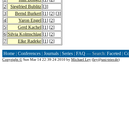
2
Siegfried Bublitz
[
3
]
3
Bernd Burkert
[
1
] [
2
] [
3
]
4
Yaron Engel
[
1
] [
2
]
5
Gerd Kachel
[
1
] [
2
]
6
Silvia Kolmschlag
[
1
] [
2
]
7
Elke Radeke
[
1
] [
2
]
Home
|
Conferences
|
Journals
|
Series
|
FAQ
— Search:
Faceted
|
Co
Copyright ©
Sun Mar 14 22:39:24 2010 by
Michael Ley
(
ley@uni-trier.de
)