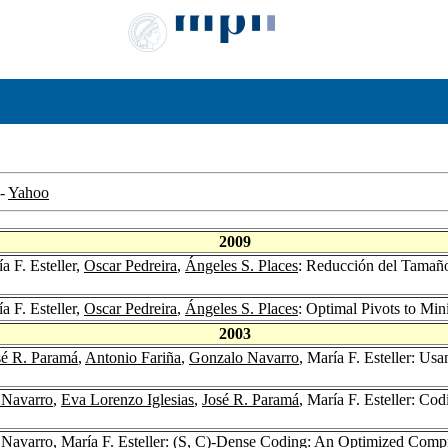
-
Yahoo
2009
ía F. Esteller,
Oscar Pedreira
,
Ángeles S. Places
: Reducción del Tamaño
ía F. Esteller,
Oscar Pedreira
,
Ángeles S. Places
: Optimal Pivots to Mi
2003
sé R. Paramá
,
Antonio Fariña
,
Gonzalo Navarro
, María F. Esteller: Usa
 Navarro
,
Eva Lorenzo Iglesias
,
José R. Paramá
, María F. Esteller: Co
 Navarro
, María F. Esteller: (S, C)-Dense Coding: An Optimized Com