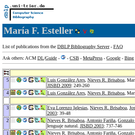
María F. Esteller
List of publications from the
DBLP Bibliography Server
-
FAQ
Ask others: ACM
DL
/
Guide
-
-
CSB
-
MetaPress
-
Google
-
Bing
5
Luis González Ares
,
Nieves R. Brisaboa
, Mar
JISBD 2009
: 249-260
4
Luis González Ares
,
Nieves R. Brisaboa
, Mar
3
Eva Lorenzo Iglesias
,
Nieves R. Brisaboa
,
Jo
2003
: 39-48
2
Nieves R. Brisaboa
,
Antonio Fariña
,
Gonzalo
lenguaje natural.
JISBD 2003
: 737-746
1
Nieves R. Brisaboa
,
Antonio Fariña
,
Gonzalo