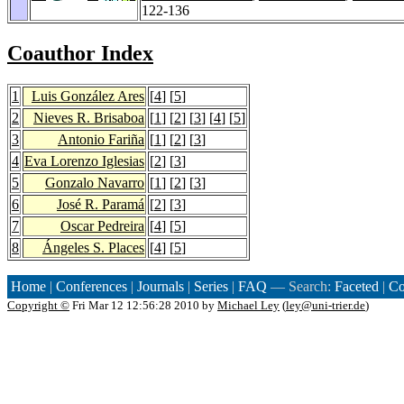
122-136
Coauthor Index
1
Luis González Ares
[
4
] [
5
]
2
Nieves R. Brisaboa
[
1
] [
2
] [
3
] [
4
] [
5
]
3
Antonio Fariña
[
1
] [
2
] [
3
]
4
Eva Lorenzo Iglesias
[
2
] [
3
]
5
Gonzalo Navarro
[
1
] [
2
] [
3
]
6
José R. Paramá
[
2
] [
3
]
7
Oscar Pedreira
[
4
] [
5
]
8
Ángeles S. Places
[
4
] [
5
]
Home
|
Conferences
|
Journals
|
Series
|
FAQ
— Search:
Faceted
|
Co
Copyright ©
Fri Mar 12 12:56:28 2010 by
Michael Ley
(
ley@uni-trier.de
)