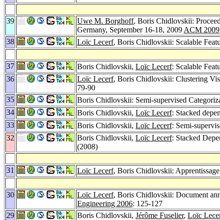
39
Uwe M. Borghoff
, Boris Chidlovskii: Proc
Germany, September 16-18, 2009
ACM 2009
38
Loïc Lecerf
, Boris Chidlovskii: Scalable Fea
37
Boris Chidlovskii,
Loïc Lecerf
: Scalable Feat
36
Loïc Lecerf
, Boris Chidlovskii: Clustering V
79-90
35
Boris Chidlovskii: Semi-supervised Categoriz
34
Boris Chidlovskii,
Loïc Lecerf
: Stacked depe
33
Boris Chidlovskii,
Loïc Lecerf
: Semi-supervis
32
Boris Chidlovskii,
Loïc Lecerf
: Stacked Depe
(2008)
31
Loïc Lecerf
, Boris Chidlovskii: Apprentissage
30
Loïc Lecerf
, Boris Chidlovskii: Document ann
Engineering 2006
: 125-127
29
Boris Chidlovskii,
Jérôme Fuselier
,
Loïc Lece