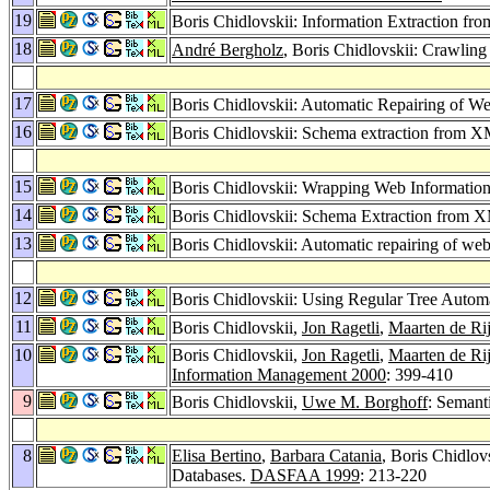
19
Boris Chidlovskii: Information Extraction fr
18
André Bergholz
, Boris Chidlovskii: Crawli
17
Boris Chidlovskii: Automatic Repairing of
16
Boris Chidlovskii: Schema extraction from X
15
Boris Chidlovskii: Wrapping Web Information
14
Boris Chidlovskii: Schema Extraction from 
13
Boris Chidlovskii: Automatic repairing of we
12
Boris Chidlovskii: Using Regular Tree Aut
11
Boris Chidlovskii,
Jon Ragetli
,
Maarten de Ri
10
Boris Chidlovskii,
Jon Ragetli
,
Maarten de Ri
Information Management 2000
: 399-410
9
Boris Chidlovskii,
Uwe M. Borghoff
: Semant
8
Elisa Bertino
,
Barbara Catania
, Boris Chidlo
Databases.
DASFAA 1999
: 213-220