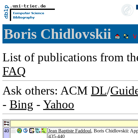
Boris Chidlovskii
List of publications from t
FAQ
Ask others: ACM
DL
/
Guid
-
Bing
-
Yahoo
40
Jean Baptiste Faddoul
, Boris Chidlovskii: Ap
435-440