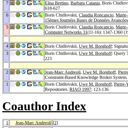
7
Elisa Bertino
,
Barbara Catania
, Boris Chidlov
618-627
6
Boris Chidlovskii,
Claudia Roncancio
,
Marie-
15èmes Journées Bases de Données Avancée
5
Boris Chidlovskii,
Claudia Roncancio
,
Marie-
Computer Networks 31
(11-16): 1347-1360 (1
4
Boris Chidlovskii,
Uwe M. Borghoff
: Signat
3
Boris Chidlovskii,
Uwe M. Borghoff
: Query 
223
2
Jean-Marc Andreoli
,
Uwe M. Borghoff
,
Pierr
Constraint-Based Knowledge Broker System
1
Boris Chidlovskii,
Uwe M. Borghoff
,
Pierre-
Repositories.
RIAO 1997
: 123-136
Coauthor Index
1
Jean-Marc Andreoli
[
2
]