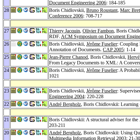
Document Engineering 2006
: 184-185
28
Boris Chidlovskii,
Bruno Roustant
,
Marc Bret
Conference 2006
: 708-717
27
Thierry Jacquin
,
Olivier Fambon
, Boris Chid
RDF.
ACM Symposium on Document Engine
26
Boris Chidlovskii,
Jérôme Fuselier
: Coupling
Annotation of Documents.
CAP 2005
: 1-14
25
Jean-Pierre Chanod
, Boris Chidlovskii,
Hervé
From Legacy Documents to XML: A Conver
24
Boris Chidlovskii,
Jérôme Fuselier
: A Probab
1021
23
Boris Chidlovskii,
Jérôme Fuselier
: Supervise
Engineering 2004
: 220-228
22
André Bergholz
, Boris Chidlovskii: Learning
21
Boris Chidlovskii: A structural adviser for 
203-211
20
André Bergholz
, Boris Chidlovskii: Using Q
Multimedia Information Retrieval 2003
: 21-3