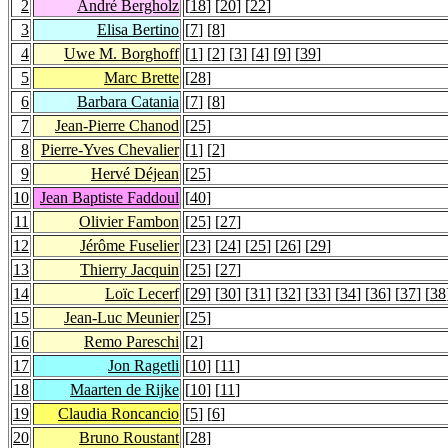
2
André Bergholz
[
18
] [
20
] [
22
]
3
Elisa Bertino
[
7
] [
8
]
4
Uwe M. Borghoff
[
1
] [
2
] [
3
] [
4
] [
9
] [
39
]
5
Marc Brette
[
28
]
6
Barbara Catania
[
7
] [
8
]
7
Jean-Pierre Chanod
[
25
]
8
Pierre-Yves Chevalier
[
1
] [
2
]
9
Hervé Déjean
[
25
]
10
Jean Baptiste Faddoul
[
40
]
11
Olivier Fambon
[
25
] [
27
]
12
Jérôme Fuselier
[
23
] [
24
] [
25
] [
26
] [
29
]
13
Thierry Jacquin
[
25
] [
27
]
14
Loïc Lecerf
[
29
] [
30
] [
31
] [
32
] [
33
] [
34
] [
36
] [
37
] [
38
15
Jean-Luc Meunier
[
25
]
16
Remo Pareschi
[
2
]
17
Jon Ragetli
[
10
] [
11
]
18
Maarten de Rijke
[
10
] [
11
]
19
Claudia Roncancio
[
5
] [
6
]
20
Bruno Roustant
[
28
]