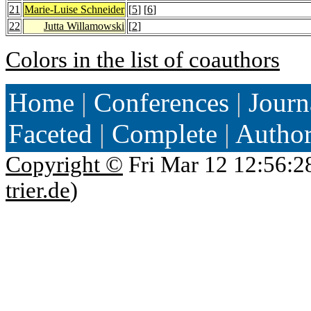
21
Marie-Luise Schneider
[
5
] [
6
]
22
Jutta Willamowski
[
2
]
Colors in the list of coauthors
Home
|
Conferences
|
Journ
Faceted
|
Complete
|
Autho
Copyright ©
Fri Mar 12 12:56:2
trier.de
)