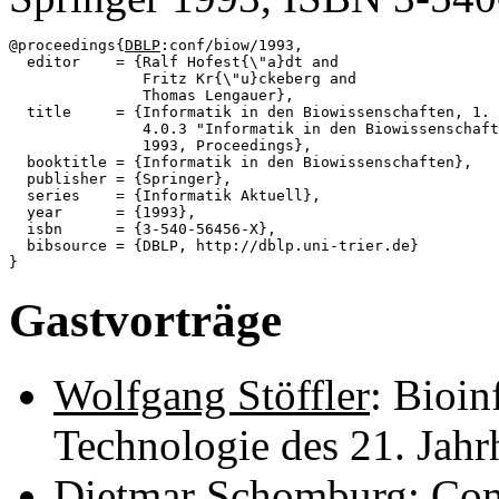
@proceedings{
DBLP
:conf/biow/1993,

  editor    = {Ralf Hofest{\"a}dt and

               Fritz Kr{\"u}ckeberg and

               Thomas Lengauer},

  title     = {Informatik in den Biowissenschaften, 1. 
               4.0.3 "Informatik in den Biowissenschaft
               1993, Proceedings},

  booktitle = {Informatik in den Biowissenschaften},

  publisher = {Springer},

  series    = {Informatik Aktuell},

  year      = {1993},

  isbn      = {3-540-56456-X},

  bibsource = {DBLP, http://dblp.uni-trier.de}

Gastvorträge
Wolfgang Stöffler
: Bioin
Technologie des 21. Jahr
Dietmar Schomburg
: Co