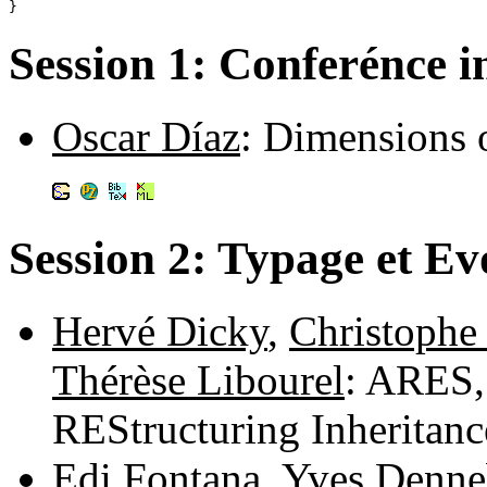
Session 1: Conferénce i
Oscar Díaz
: Dimensions 
Session 2: Typage et Ev
Hervé Dicky
,
Christophe
Thérèse Libourel
: ARES,
REStructuring Inheritanc
Edi Fontana
,
Yves Denn