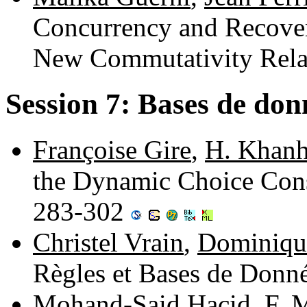
Concurrency and Recover
New Commutativity Rela
Session 7: Bases de don
Françoise Gire
,
H. Khan
the Dynamic Choice Const
283-302
Christel Vrain
,
Dominiqu
Règles et Bases de Donn
Mohand-Said Hacid
,
F. 