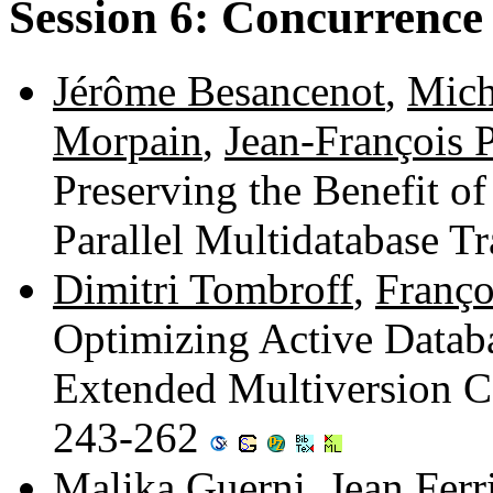
Session 6: Concurrence
Jérôme Besancenot
,
Mich
Morpain
,
Jean-François 
Preserving the Benefit of
Parallel Multidatabase T
Dimitri Tombroff
,
Franço
Optimizing Active Databa
Extended Multiversion C
243-262
Malika Guerni
,
Jean Ferr