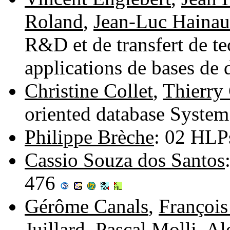
Roland
,
Jean-Luc Hainau
R&D et de transfert de te
applications de bases de
Christine Collet
,
Thierry
oriented database Syste
Philippe Brèche
: 02 HLP
Cassio Souza dos Santos
476
Gérôme Canals
,
François
Juillard
,
Pascal Molli
,
Al