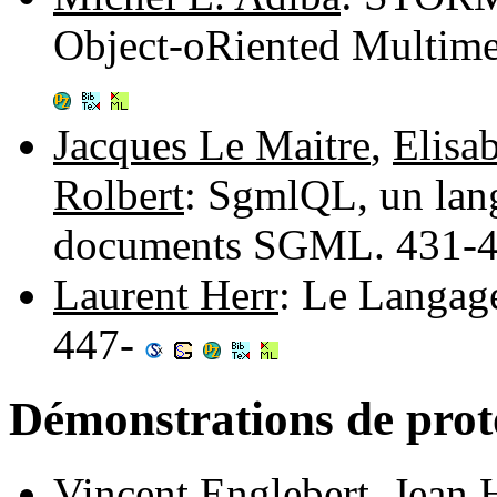
Object-oRiented Multime
Jacques Le Maitre
,
Elisa
Rolbert
: SgmlQL, un lang
documents SGML. 431-
Laurent Herr
: Le Langag
447-
Démonstrations de prot
Vincent Englebert
,
Jean 