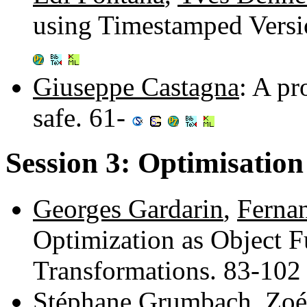
using Timestamped Versi
Giuseppe Castagna
: A pr
safe. 61-
Session 3: Optimisation
Georges Gardarin
,
Ferna
Optimization as Object 
Transformations. 83-10
Stéphane Grumbach
,
Zoé