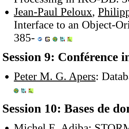
Jean-Paul Peloux
,
Philip
Interface to an Object-O
385-
Session 9: Conférence i
Peter M. G. Apers
: Datab
Session 10: Bases de d
Michel E. Adiba
: STORM: