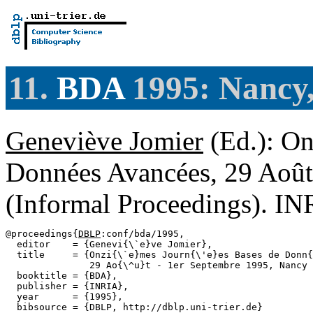
11.
BDA
1995: Nancy,
Geneviève Jomier
(Ed.): On
Données Avancées, 29 Août
(Informal Proceedings). I
@proceedings{
DBLP
:conf/bda/1995,

  editor    = {Genevi{\`e}ve Jomier},

  title     = {Onzi{\`e}mes Journ{\'e}es Bases de Donn{
               29 Ao{\^u}t - 1er Septembre 1995, Nancy 
  booktitle = {BDA},

  publisher = {INRIA},

  year      = {1995},

  bibsource = {DBLP, http://dblp.uni-trier.de}
